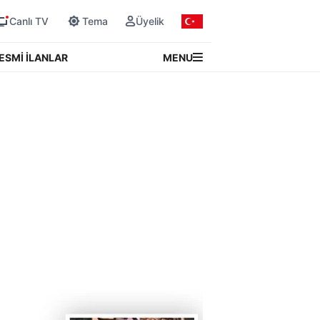
Canlı TV
Tema
Üyelik
MENU
ESMİ İLANLAR