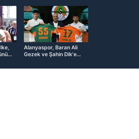
bağladı
lke,
Alanyaspor, Baran Ali
ünü
Gezek ve Şahin Dik'e
imza attırdı