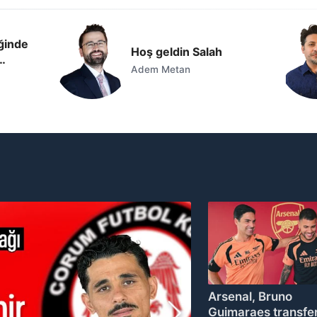
ğinde
Hoş geldin Salah
Adem Metan
Arsenal, Bruno
Guimaraes transfer