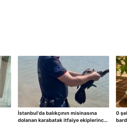
İstanbul'da balıkçının misinasına
0 şe
dolanan karabatak itfaiye ekiplerince
bard