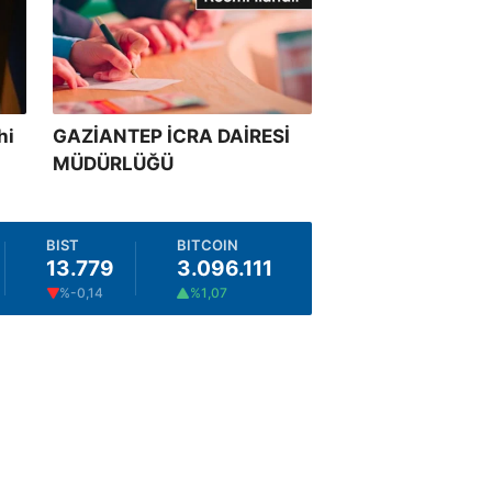
hi
GAZİANTEP İCRA DAİRESİ
MÜDÜRLÜĞÜ
BIST
BITCOIN
13.779
3.096.111
%-0,14
%1,07