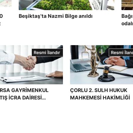
10
Beşiktaş'ta Nazmi Bilge anıldı
Bağı
z
odal
RSA GAYRİMENKUL
ÇORLU 2. SULH HUKUK
TIŞ İCRA DAİRESİ
MAHKEMESİ HAKİMLİĞİ
ÜDÜRLÜĞÜ