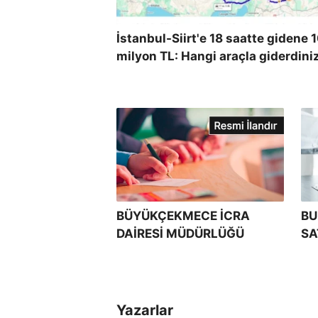
İstanbul-Siirt'e 18 saatte gidene 
milyon TL: Hangi araçla giderdini
BÜYÜKÇEKMECE İCRA
BU
DAİRESİ MÜDÜRLÜĞÜ
SA
M
Yazarlar