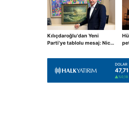
Kılıçdaroğlu'dan Yeni
Hü
Parti'ye tablolu mesaj: Nice
pe
ağırlıklardan arınıp...
DOLAR
47,71
%0,18