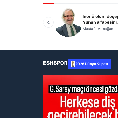
İnönü ölüm döşe
Yunan alfabesini
saymaya kalkmış
Mustafa Armağan
2026 Dünya Kupası