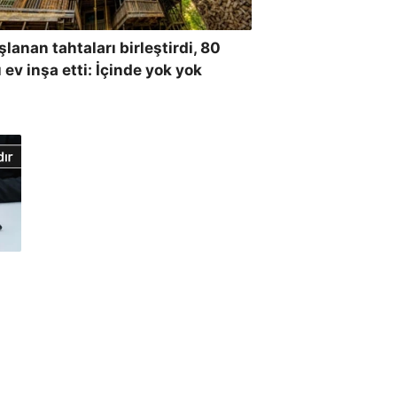
şlanan tahtaları birleştirdi, 80
ı ev inşa etti: İçinde yok yok