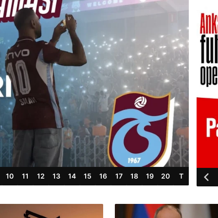
10
11
12
13
14
15
16
17
18
19
20
T