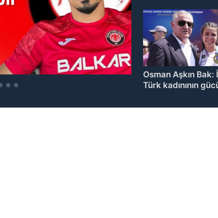
açıkladı
Osman Aşkın Bak: İ
Türk kadınının güc
gösterdi