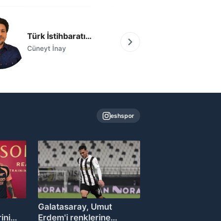
Türk İstihbaratı…
Veda ed
Cüneyt İnay
Rojda Altın
eshspor
Galatasaray, Umut
ini
Erdem'i renklerine