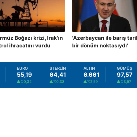
rmüz Boğazı krizi, Irak'ın
'Azerbaycan ile barış tari
trol ihracatını vurdu
bir dönüm noktasıydı'
EURO
STERLİN
ALTIN
GÜMÜŞ
55,19
64,41
6.661
97,57
%0,32
%0,38
%2,59
%3,57