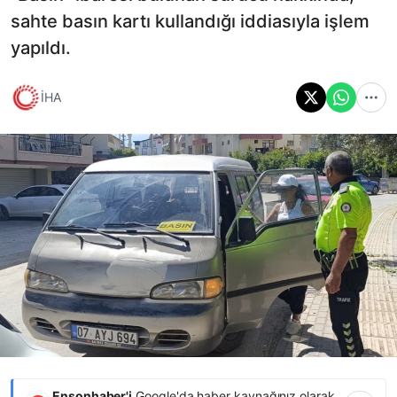
sahte basın kartı kullandığı iddiasıyla işlem
yapıldı.
İHA
Ensonhaber'i
Google'da haber kaynağınız olarak