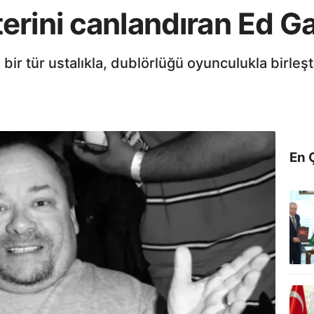
rini canlandıran Ed Ga
ir tür ustalıkla, dublörlüğü oyunculukla birleş
En 