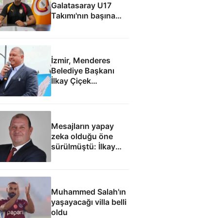
Galatasaray U17
Takımı'nın başına
geçti
İzmir, Menderes
Belediye Başkanı
İlkay Çiçek
tutuklandı
Mesajların yapay
zeka olduğu öne
sürülmüştü: İlkay
Çiçek'le ilgili yeni
tespitler dosyada
Muhammed Salah'ın
yaşayacağı villa belli
oldu