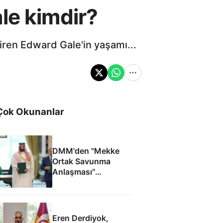
le kimdir?
tiren Edward Gale'in yaşamı...
Çok Okunanlar
DMM'den "Mekke
Ortak Savunma
Anlaşması"
iddialarına yalanlama
Eren Derdiyok,