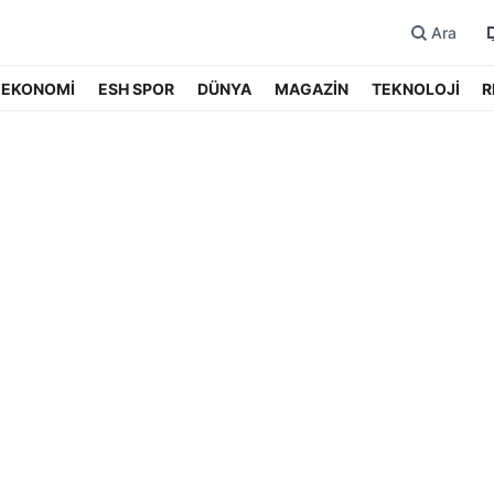
Ara
EKONOMİ
ESH SPOR
DÜNYA
MAGAZİN
TEKNOLOJİ
R