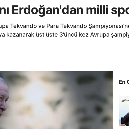
 Erdoğan'dan milli spo
pa Tekvando ve Para Tekvando Şampiyonası’nda
a kazanarak üst üste 3’üncü kez Avrupa şampiyo
En 