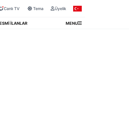
Canlı TV
Tema
Üyelik
MENU
ESMİ İLANLAR