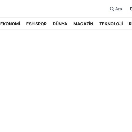
Ara
EKONOMİ
ESH SPOR
DÜNYA
MAGAZİN
TEKNOLOJİ
R