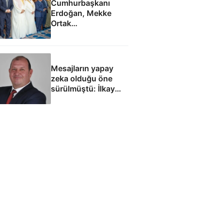
Cumhurbaşkanı
Erdoğan, Mekke
Ortak
Anlaşması'ndan
sonra cuma namazı
kıldı
Mesajların yapay
zeka olduğu öne
sürülmüştü: İlkay
Çiçek'le ilgili yeni
tespitler dosyada