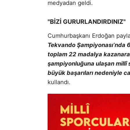
medyadan geldi.
"BİZİ GURURLANDIRDINIZ"
Cumhurbaşkanı Erdoğan payl
Tekvando Şampiyonası’nda 6 
toplam 22 madalya kazanarak
şampiyonluğuna ulaşan millî s
büyük başarıları nedeniyle c
kullandı.