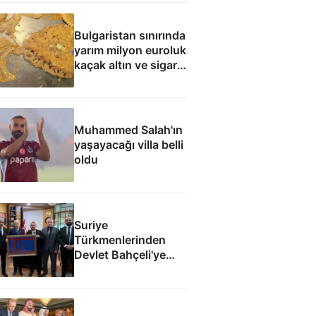
Bulgaristan sınırında
yarım milyon euroluk
kaçak altın ve sigara
yakalandı
Muhammed Salah'ın
yaşayacağı villa belli
oldu
Suriye
Türkmenlerinden
Devlet Bahçeli'ye
ziyaret: Suriye
ordusunda yeniden
yapılanma gündemi