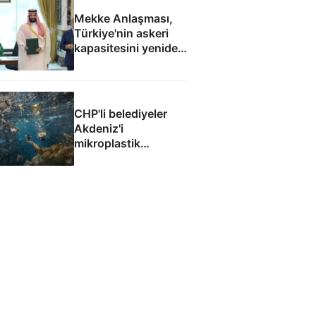
Mekke Anlaşması,
Türkiye'nin askeri
kapasitesini yeniden
uluslararası
kamuoyunun
gündemine getirdi
CHP'li belediyeler
Akdeniz'i
mikroplastik
felaketine teslim etti