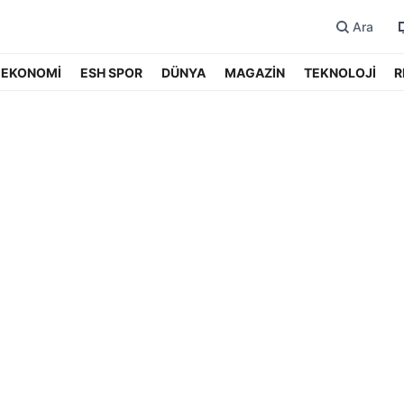
Ara
EKONOMİ
ESH SPOR
DÜNYA
MAGAZİN
TEKNOLOJİ
R