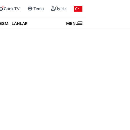
Canlı TV
Tema
Üyelik
MENU
ESMİ İLANLAR