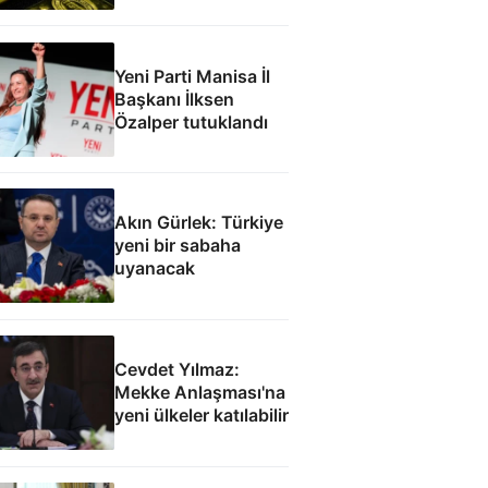
Yeni Parti Manisa İl
Başkanı İlksen
Özalper tutuklandı
Akın Gürlek: Türkiye
yeni bir sabaha
uyanacak
Cevdet Yılmaz:
Mekke Anlaşması'na
yeni ülkeler katılabilir