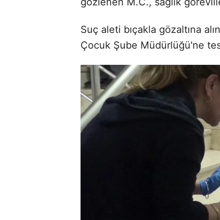
gözlenen M.C., sağlık görevlile
Suç aleti bıçakla gözaltına alı
Çocuk Şube Müdürlüğü'ne tesl