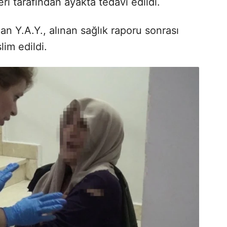
ri tarafından ayakta tedavi edildi.
nan Y.A.Y., alınan sağlık raporu sonrası
im edildi.