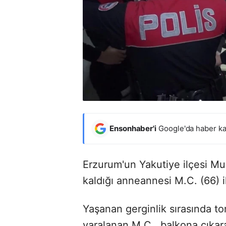
Ensonhaber'i
Google'da haber ka
Erzurum'un Yakutiye ilçesi Mu
kaldığı anneannesi M.C. (66) i
Yaşanan gerginlik sırasında t
yaralanan M.C., balkona çıkarak