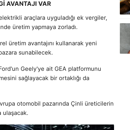
RGİ AVANTAJI VAR
lektrikli araçlara uyguladığı ek vergiler,
çinde üretim yapmaya zorladı.
el üretim avantajını kullanarak yeni
i pazara sunabilecek.
, Ford'un Geely'ye ait GEA platformunu
mesini sağlayacak bir ortaklığı da
rupa otomobil pazarında Çinli üreticilerin
a ulaşacak.