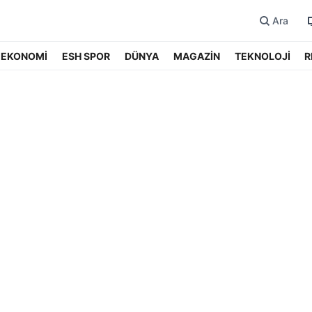
Ara
EKONOMİ
ESH SPOR
DÜNYA
MAGAZİN
TEKNOLOJİ
R