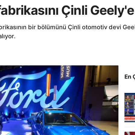
fabrikasını Çinli Geely'
abrikasının bir bölümünü Çinli otomotiv devi Ge
alıyor.
En 