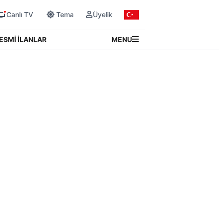
Canlı TV
Tema
Üyelik
MENU
ESMİ İLANLAR