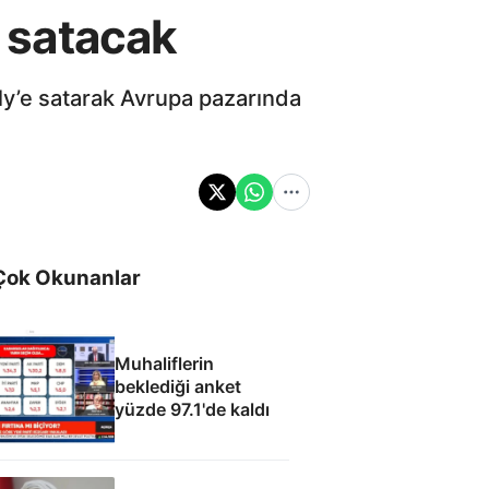
e satacak
ely’e satarak Avrupa pazarında
Çok Okunanlar
Muhaliflerin
beklediği anket
yüzde 97.1'de kaldı