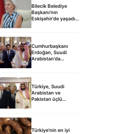
Bilecik Belediye
Başkanı'nın
Eskişehir'de yaşadığı
ortaya çıktı
Cumhurbaşkanı
Erdoğan, Suudi
Arabistan'da
liderlerle ayaküstü
sohbet etti
Türkiye, Suudi
Arabistan ve
Pakistan üçlü
savunma anlaşması
imzaladı
Türkiye'nin en iyi