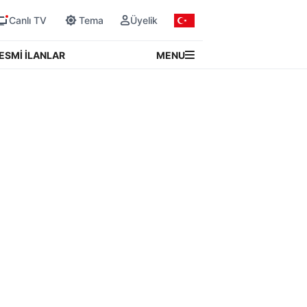
Canlı TV
Tema
Üyelik
MENU
ESMİ İLANLAR