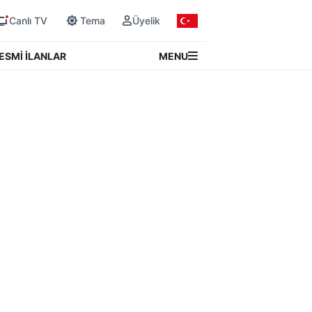
Canlı TV
Tema
Üyelik
MENU
ESMİ İLANLAR