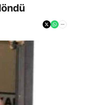
 döndü