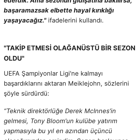
ederdik. Ama sezonun gidişatına bakılırsa,
başaramazsak elbette hayal kırıklığı
yaşayacağız."
ifadelerini kullandı.
"TAKİP ETMESİ OLAĞANÜSTÜ BİR SEZON
OLDU"
UEFA Şampiyonlar Ligi'ne kalmayı
başardıklarını aktaran Meiklejohn, sözlerini
şöyle sürdürdü:
“Teknik direktörlüğe Derek McInnes'in
gelmesi, Tony Bloom'un kulübe yatırım
yapmasıyla bu yıl en azından üçüncü