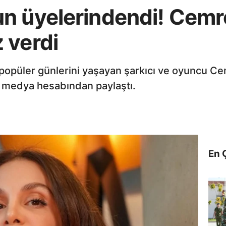
n üyelerindendi! Cemre
 verdi
opüler günlerini yaşayan şarkıcı ve oyuncu Cem
l medya hesabından paylaştı.
En 