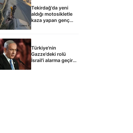
Tekirdağ'da yeni
aldığı motosikletle
kaza yapan genç
can verdi
Türkiye'nin
Gazze'deki rolü
İsrail'i alarma geçirdi:
Netanyahu'dan ABD
hamlesi