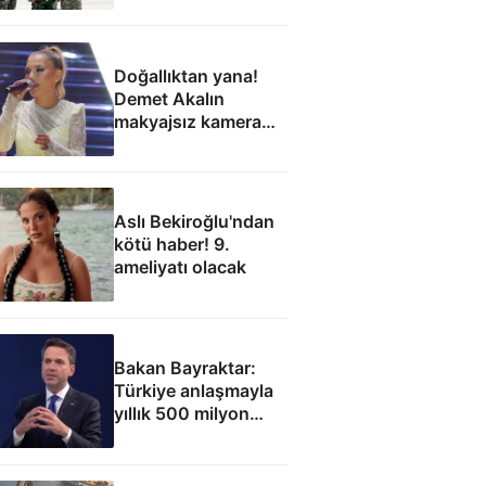
Doğallıktan yana!
Demet Akalın
makyajsız kamera
karşısına geçti
Aslı Bekiroğlu'ndan
kötü haber! 9.
ameliyatı olacak
Bakan Bayraktar:
Türkiye anlaşmayla
yıllık 500 milyon
dolar taşıma geliri
elde edecek