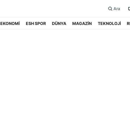
Ara
EKONOMİ
ESH SPOR
DÜNYA
MAGAZİN
TEKNOLOJİ
R