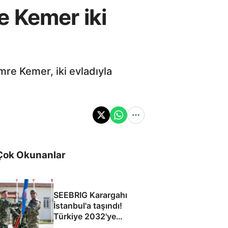
 Kemer iki
re Kemer, iki evladıyla
Çok Okunanlar
SEEBRIG Karargahı
İstanbul'a taşındı!
Türkiye 2032'ye
kadar ev sahibi