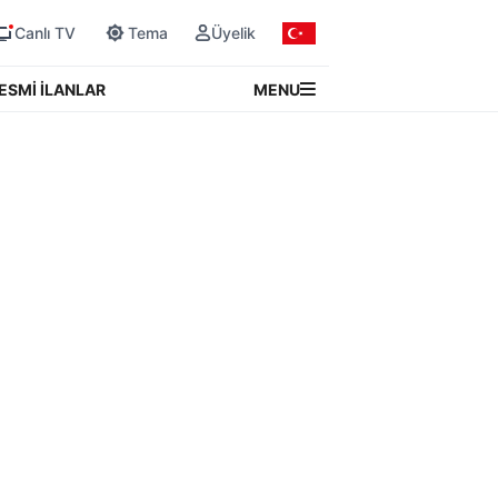
Canlı TV
Tema
Üyelik
MENU
ESMİ İLANLAR