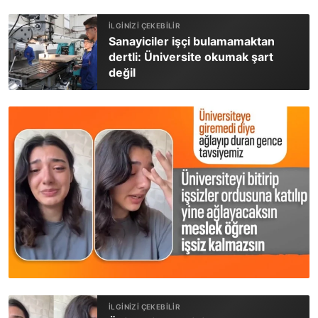
Sanayiciler işçi bulamamaktan
dertli: Üniversite okumak şart
değil