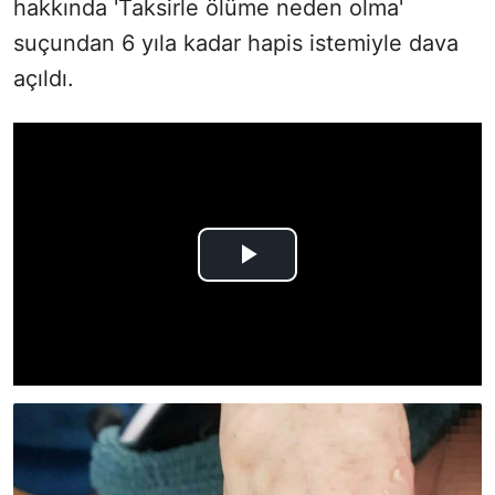
hakkında 'Taksirle ölüme neden olma'
suçundan 6 yıla kadar hapis istemiyle dava
açıldı.