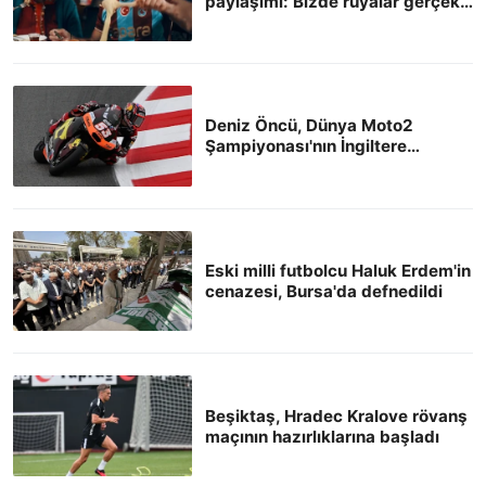
paylaşımı: Bizde rüyalar gerçek
olur
Deniz Öncü, Dünya Moto2
Şampiyonası'nın İngiltere
ayağında 8. oldu
Eski milli futbolcu Haluk Erdem'in
cenazesi, Bursa'da defnedildi
Beşiktaş, Hradec Kralove rövanş
maçının hazırlıklarına başladı