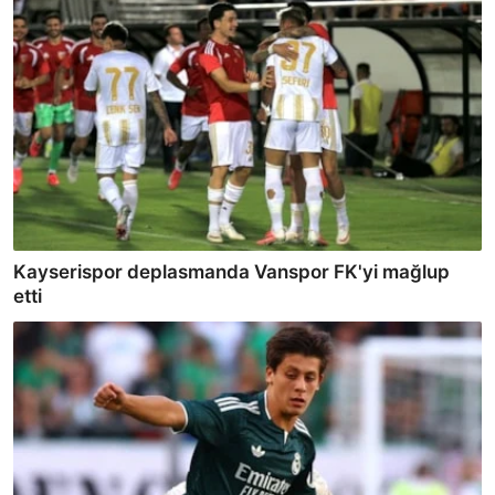
Kayserispor deplasmanda Vanspor FK'yi mağlup
etti