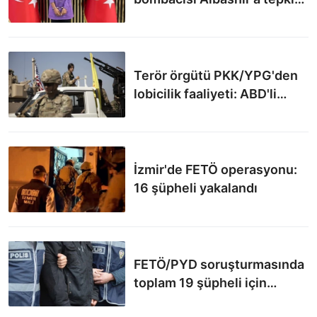
gösterdi: Yetim bıraktığı
çocukların günahı boynuna
olsun
Terör örgütü PKK/YPG'den
lobicilik faaliyeti: ABD'li
firma ile sözleşme imzalandı
İzmir'de FETÖ operasyonu:
16 şüpheli yakalandı
FETÖ/PYD soruşturmasında
toplam 19 şüpheli için
gözaltı kararı