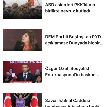
ABD askerleri PKK'lılarla
birlikte nevruz kutladı
DEM Partili Beştaş'tan PYD
açıklaması: Dünyada hiçbir
yerde terör örgütü olarak
görülmüyor
Özgür Özel, Sosyalist
Enternasyonal’in başkan
yardımcısı oldu
Savcı, İstiklal Caddesi
bombacısı Albashır'a tepki