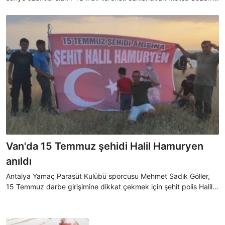
sosyal medya kullanıcıları tepki gösterdi.
Van'da 15 Temmuz şehidi Halil Hamuryen
anıldı
Antalya Yamaç Paraşüt Kulübü sporcusu Mehmet Sadık Göller,
15 Temmuz darbe girişimine dikkat çekmek için şehit polis Halil
Hamuryen'in afişini yaptırıp, Van Gölü semalarında uçuş
gerçekleştirdi.