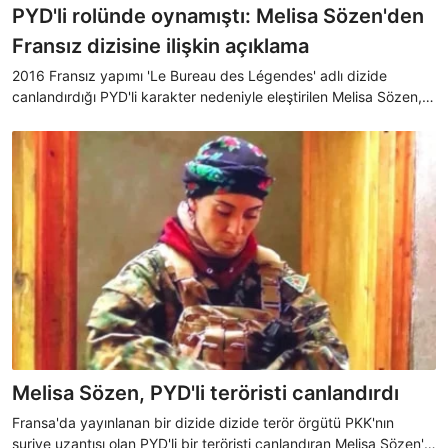
PYD'li rolünde oynamıştı: Melisa Sözen'den
Fransız dizisine ilişkin açıklama
2016 Fransız yapımı 'Le Bureau des Légendes' adlı dizide
canlandırdığı PYD'li karakter nedeniyle eleştirilen Melisa Sözen,
internet zorbalığına mazur kaldığını ifade etti. Sözen, "İftiraları
elbette kabul etmiyorum" dedi.
Melisa Sözen, PYD'li teröristi canlandırdı
Fransa'da yayınlanan bir dizide dizide terör örgütü PKK'nın
suriye uzantısı olan PYD'li bir teröristi canlandıran Melisa Sözen'e