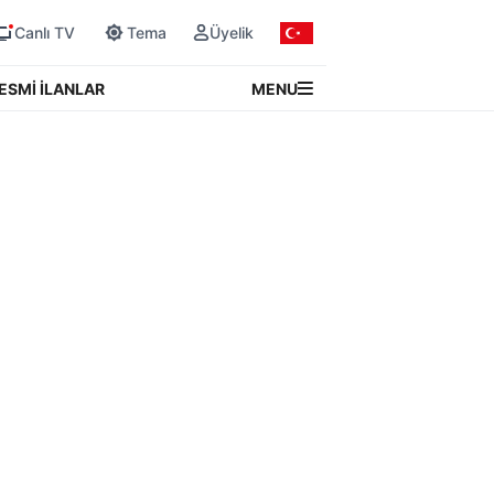
Canlı TV
Tema
Üyelik
MENU
ESMİ İLANLAR