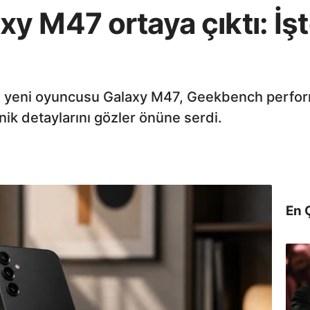
y M47 ortaya çıktı: İş
 yeni oyuncusu Galaxy M47, Geekbench perfor
ik detaylarını gözler önüne serdi.
En 