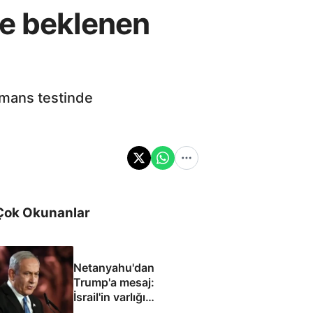
te beklenen
mans testinde
Çok Okunanlar
Netanyahu'dan
Trump'a mesaj:
İsrail'in varlığı
müzakere konusu