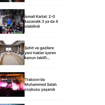
olamaz
İsmail Kartal: 2-0
kazandık 3 ya da 4
olabilirdi
Şehit ve gazilere
yeni haklar içeren
kanun teklifi
komisyondan geçti
Trabzon'da
Muhammed Salah
coşkusu yaşandı