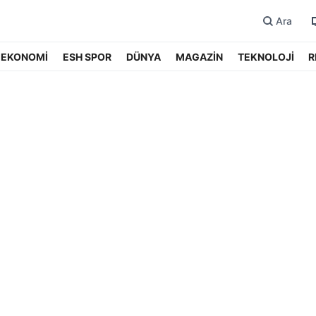
Ara
EKONOMİ
ESH SPOR
DÜNYA
MAGAZİN
TEKNOLOJİ
R