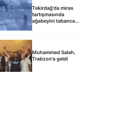
Tekirdağ'da miras
tartışmasında
ağabeyini tabanca
ile yaraladığı anlar
kamerada
Muhammed Salah,
Trabzon'a geldi