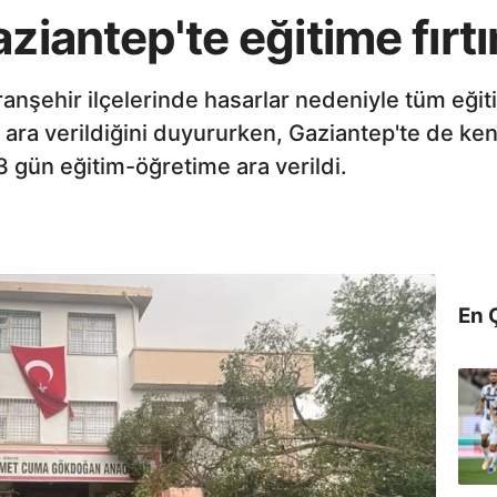
ziantep'te eğitime fırtı
 Viranşehir ilçelerinde hasarlar nedeniyle tüm eğ
 ara verildiğini duyururken, Gaziantep'te de kent
3 gün eğitim-öğretime ara verildi.
En 