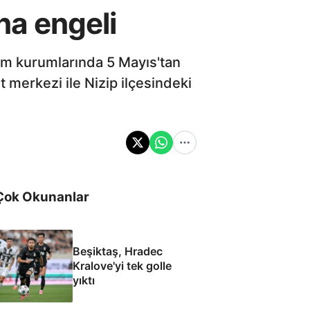
na engeli
itim kurumlarında 5 Mayıs'tan
 merkezi ile Nizip ilçesindeki
Çok Okunanlar
Beşiktaş, Hradec
Kralove'yi tek golle
yıktı