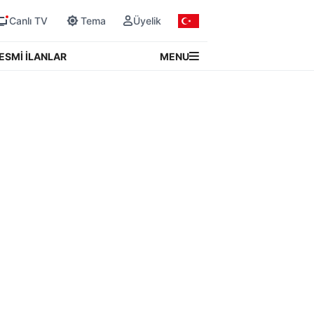
Canlı TV
Tema
Üyelik
MENU
ESMİ İLANLAR