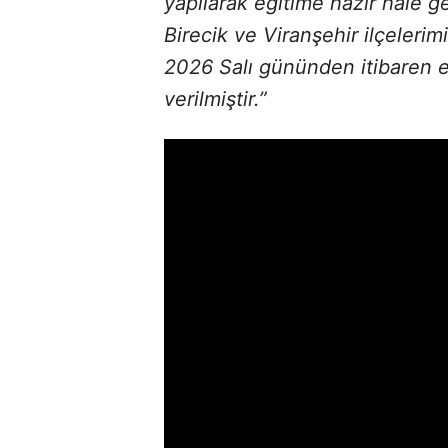
yapılarak eğitime hazır hale ge
Birecik ve Viranşehir ilçeleri
2026 Salı gününden itibaren e
verilmiştir.”