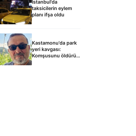
İstanbul'da
taksicilerin eylem
planı ifşa oldu
Kastamonu'da park
yeri kavgası:
Komşusunu öldürüp
evini ve aracını ateşe
verdi