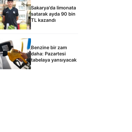
Sakarya'da limonata
satarak ayda 90 bin
TL kazandı
Benzine bir zam
daha: Pazartesi
tabelaya yansıyacak