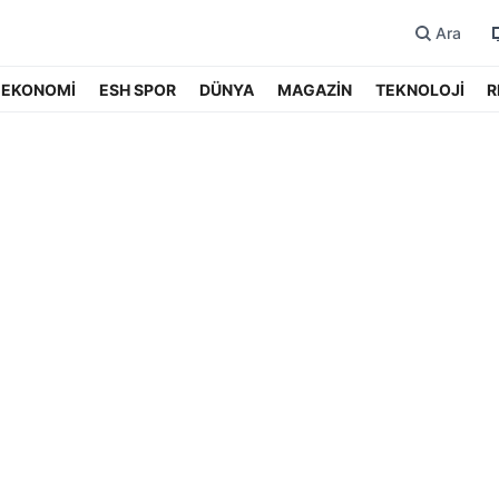
Ara
EKONOMİ
ESH SPOR
DÜNYA
MAGAZİN
TEKNOLOJİ
R