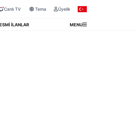
Canlı TV
Tema
Üyelik
MENU
ESMİ İLANLAR