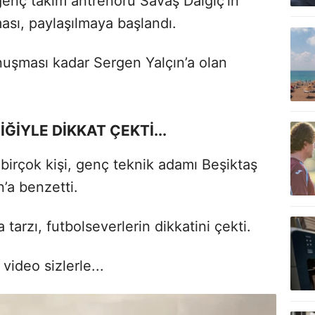
nç takım antrenörü Savaş Dalgıç'ın
ası, paylaşılmaya başlandı.
nuşması kadar Sergen Yalçın’a olan
ĞİYLE DİKKAT ÇEKTİ...
 birçok kişi, genç teknik adamı Beşiktaş
n’a benzetti.
tarzı, futbolseverlerin dikkatini çekti.
ideo sizlerle...