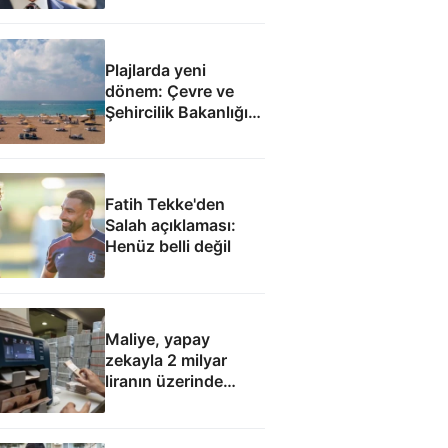
Plajlarda yeni
dönem: Çevre ve
Şehircilik Bakanlığı
yetkilendirildi
Fatih Tekke'den
Salah açıklaması:
Henüz belli değil
Maliye, yapay
zekayla 2 milyar
liranın üzerinde
hatalı kamu
harcaması saptadı