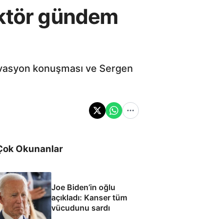
ektör gündem
ivasyon konuşması ve Sergen
Çok Okunanlar
Joe Biden’in oğlu
açıkladı: Kanser tüm
vücudunu sardı