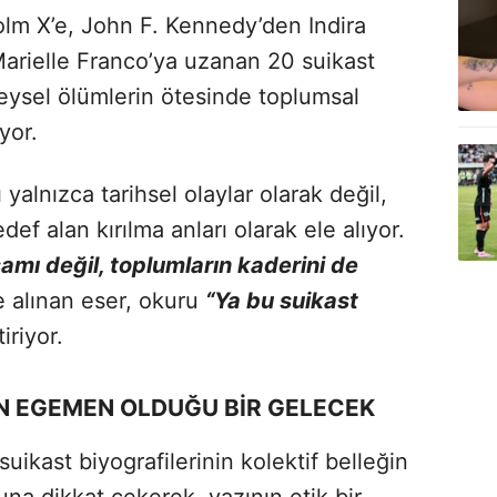
olm X’e, John F. Kennedy’den Indira
rielle Franco’ya uzanan 20 suikast
reysel ölümlerin ötesinde toplumsal
yor.
 yalnızca tarihsel olaylar olarak değil,
f alan kırılma anları olarak ele alıyor.
aşamı değil, toplumların kaderini de
 alınan eser, okuru
“Ya bu suikast
iriyor.
UN EGEMEN OLDUĞU BİR GELECEK
ikast biyografilerinin kolektif belleğin
na dikkat çekerek, yazının etik bir