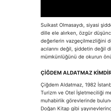
Suikast Olmasaydı, siyasi şidde
dille ele alırken, özgür düşün
değerlerin vazgeçilmezliğini de
acılarını değil, şiddetin deği
mümkünlüğünü de okurun önü
ÇİĞDEM ALDATMAZ KİMDİ
Çiğdem Aldatmaz, 1982 İstanb
Turizm ve Otel İşletmeciliği m
muhabirlik görevlerinde bulund
Doğan Kitap gibi yayınevlerinde