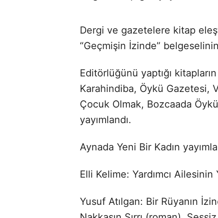
Dergi ve gazetelere kitap eleş
“Geçmişin İzinde” belgeselinin
Editörlüğünü yaptığı kitapları
Karahindiba, Öykü Gazetesi, V
Çocuk Olmak, Bozcaada Öyküle
yayımlandı.
Aynada Yeni Bir Kadın yayımlan
Elli Kelime: Yardımcı Ailesinin 
Yusuf Atılgan: Bir Rüyanın İzi
Nakkaşın Sırrı (roman), Sessi