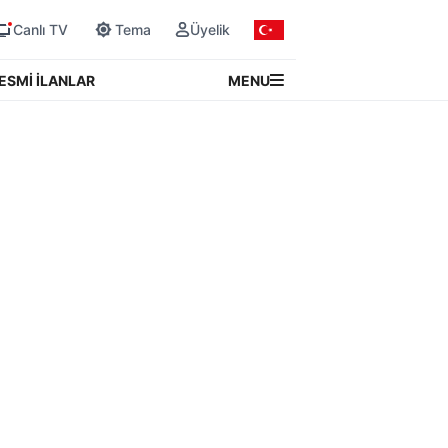
Canlı TV
Tema
Üyelik
MENU
ESMİ İLANLAR