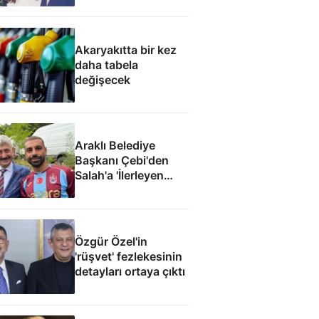
Akaryakıtta bir kez
daha tabela
değişecek
Araklı Belediye
Başkanı Çebi'den
Salah'a 'İlerleyen
yıllarda Mısır'a
dönme Araklı'da
yaşa' teklifi
Özgür Özel'in
'rüşvet' fezlekesinin
detayları ortaya çıktı