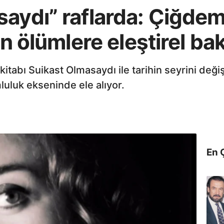
saydı” raflarda: Çiğde
en ölümlere eleştirel ba
tabı Suikast Olmasaydı ile tarihin seyrini değişt
luluk ekseninde ele alıyor.
En 