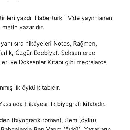
tirileri yazdı. Habertürk TV’de yayımlanan
 metin yazarıdır.
n yanı sıra hikâyeleri Notos, Rağmen,
arlık, Özgür Edebiyat, Seksenlerde
ri ve Doksanlar Kitabı gibi mecralarda
mış ilk öykü kitabıdır.
Yassıada Hikâyesi ilk biyografi kitabıdır.
nden (biyografik roman), Sem (öykü),
z Bahçelerde Ben Varım (öykü), Yazarların