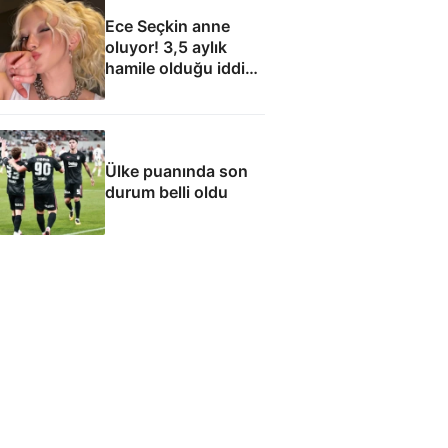
Ece Seçkin anne
oluyor! 3,5 aylık
hamile olduğu iddia
edildi
Ülke puanında son
durum belli oldu