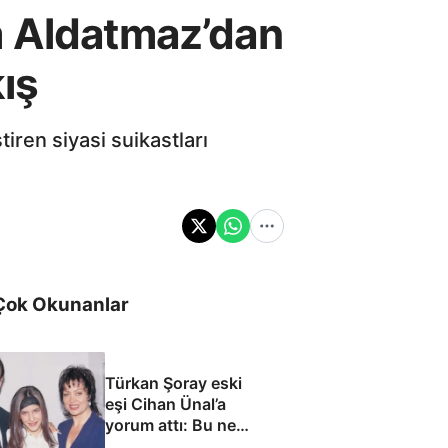
m Aldatmaz’dan
kış
iren siyasi suikastları
Çok Okunanlar
Türkan Şoray eski
eşi Cihan Ünal’a
yorum attı: Bu ne
yakışıklılık