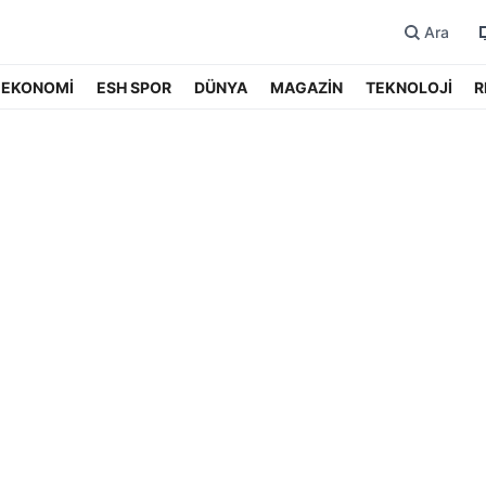
Ara
EKONOMİ
ESH SPOR
DÜNYA
MAGAZİN
TEKNOLOJİ
R