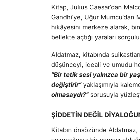
Kitap, Julius Caesar’dan Malc
Gandhi’ye, Uğur Mumcu’dan Ma
hikâyesini merkeze alarak, bi
bellekte açtığı yaraları sorgulu
Aldatmaz, kitabında suikastları
düşünceyi, ideali ve umudu hede
“Bir tetik sesi yalnızca bir y
değiştirir”
yaklaşımıyla kaleme
olmasaydı?”
sorusuyla yüzleşt
ŞİDDETİN DEĞİL DİYALOĞ
Kitabın önsözünde Aldatmaz, su
vazgeçilmez bir parçası olduğu