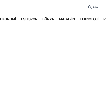
Ara
EKONOMİ
ESH SPOR
DÜNYA
MAGAZİN
TEKNOLOJİ
R