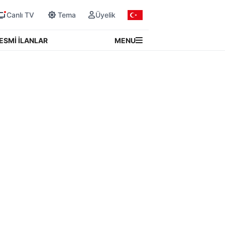
Canlı TV
Tema
Üyelik
MENU
ESMİ İLANLAR