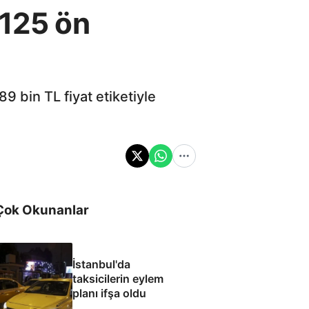
X125 ön
9 bin TL fiyat etiketiyle
Çok Okunanlar
İstanbul'da
taksicilerin eylem
planı ifşa oldu