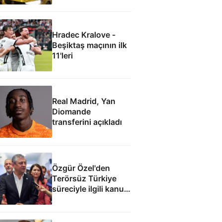
Hradec Kralove -
Beşiktaş maçının ilk
11'leri
Real Madrid, Yan
Diomande
transferini açıkladı
Özgür Özel'den
Terörsüz Türkiye
süreciyle ilgili kanun
teklifine: İmza atma
çabamız yok