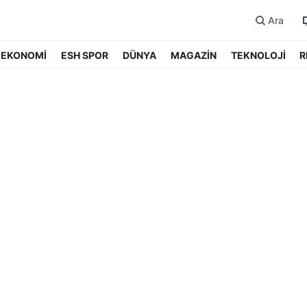
Ara
EKONOMİ
ESH SPOR
DÜNYA
MAGAZİN
TEKNOLOJİ
R