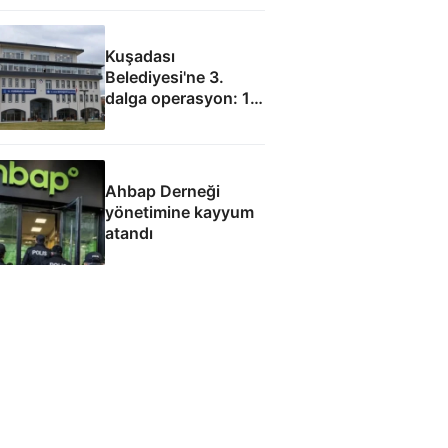
Kuşadası
Belediyesi'ne 3.
dalga operasyon: 15
gözaltı
Ahbap Derneği
yönetimine kayyum
atandı