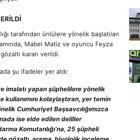
ERİLDİ
ğı tarafından ünlülere yönelik başlatılan
samında, Mabel Matiz ve oyuncu Feyza
özaltı kararı verildi.
da şu ifadeler yer aldı:
e imalatı yapan şüphelilere yönelik
 kullanımını kolaylaştıran, yer temin
önelik Cumhuriyet Başsavcılığımızca
ada ise elde edilen deliller
ndarma Komutanlığı‘na, 25 şüpheli
e gözaltı, arama, biyolojik inceleme