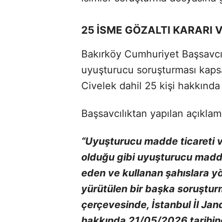
25 İSME GÖZALTI KARARI V
Bakırköy Cumhuriyet Başsavcılı
uyuşturucu soruşturması kap
Civelek dahil 25 kişi hakkında g
Başsavcılıktan yapılan açıklama
“Uyuşturucu madde ticareti v
olduğu gibi uyuşturucu madde
eden ve kullanan şahıslara y
yürütülen bir başka soruşturm
çerçevesinde, İstanbul İl Ja
hakkında 21/05/2026 tarihind