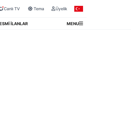
Canlı TV
Tema
Üyelik
MENU
ESMİ İLANLAR