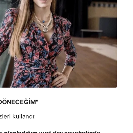
 DÖNECEĞİM"
leri kullandı: