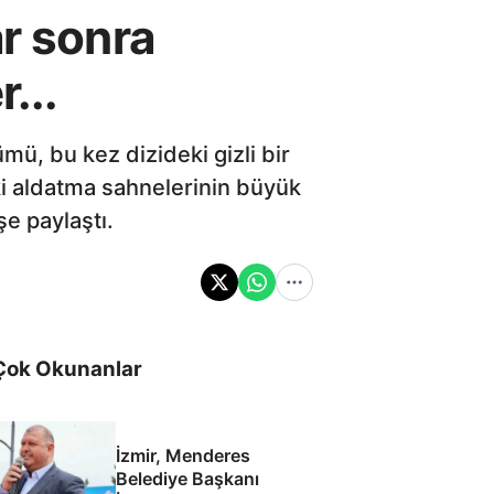
ar sonra
...
mü, bu kez dizideki gizli bir
ki aldatma sahnelerinin büyük
şe paylaştı.
Çok Okunanlar
İzmir, Menderes
Belediye Başkanı