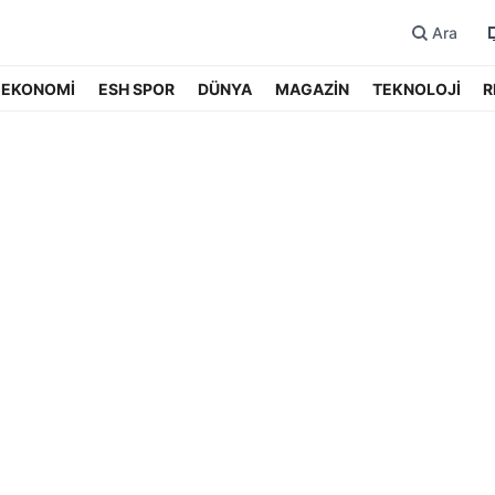
Ara
EKONOMİ
ESH SPOR
DÜNYA
MAGAZİN
TEKNOLOJİ
R