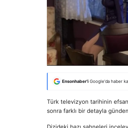
Ensonhaber'i
Google'da haber ka
Türk televizyon tarihinin efs
sonra farklı bir detayla günd
Dizideki bazı sahneleri inceley