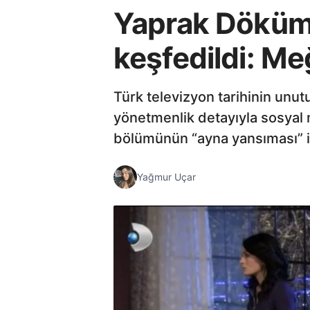
Yaprak Dökümü'
keşfedildi: Me
Türk televizyon tarihinin unut
yönetmenlik detayıyla sosyal 
bölümünün “ayna yansıması” ile
Yağmur Uçar