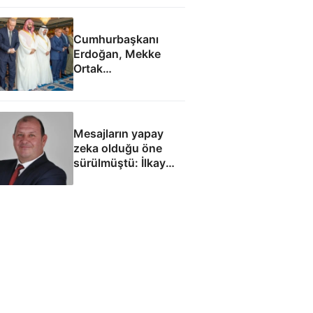
ordusunda yeniden
yapılanma gündemi
Cumhurbaşkanı
Erdoğan, Mekke
Ortak
Anlaşması'ndan
sonra cuma namazı
kıldı
Mesajların yapay
zeka olduğu öne
sürülmüştü: İlkay
Çiçek'le ilgili yeni
tespitler dosyada