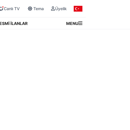
Canlı TV
Tema
Üyelik
MENU
ESMİ İLANLAR