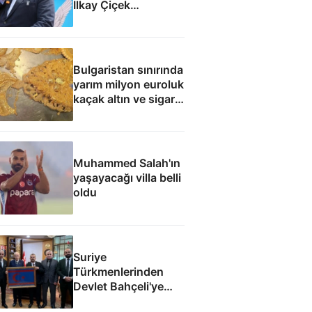
İlkay Çiçek
tutuklandı
Bulgaristan sınırında
yarım milyon euroluk
kaçak altın ve sigara
yakalandı
Muhammed Salah'ın
yaşayacağı villa belli
oldu
Suriye
Türkmenlerinden
Devlet Bahçeli'ye
ziyaret: Suriye