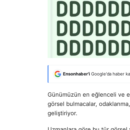
Ensonhaber'i
Google'da haber ka
Günümüzün en eğlenceli ve etki
görsel bulmacalar, odaklanma,
geliştiriyor.
Uzmanlara göre bu tür görsel v