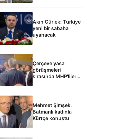
başlaması
hedefleniyor
Akın Gürlek: Türkiye
yeni bir sabaha
uyanacak
Çerçeve yasa
görüşmeleri
sırasında MHP'liler
ile İyi Partililer
arasında gerginlik
Mehmet Şimşek,
Batmanlı kadınla
Kürtçe konuştu