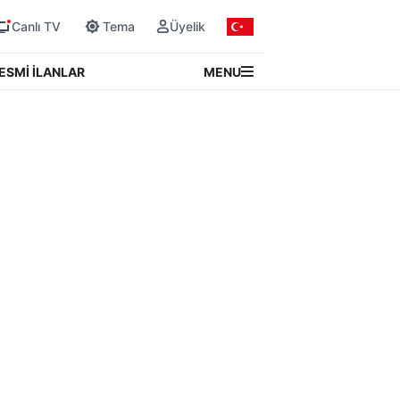
Canlı TV
Tema
Üyelik
MENU
ESMİ İLANLAR