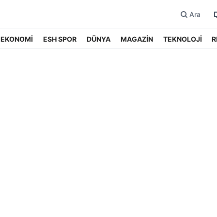
Ara
EKONOMİ
ESH SPOR
DÜNYA
MAGAZİN
TEKNOLOJİ
R