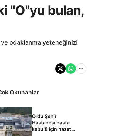
aki "O"yu bulan,
ü ve odaklanma yeteneğinizi
Çok Okunanlar
Ordu Şehir
Hastanesi hasta
kabulü için hazır:
Eylül ayında