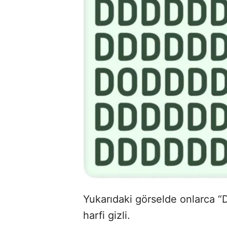
Yukarıdaki görselde onlarca “D”
harfi gizli.