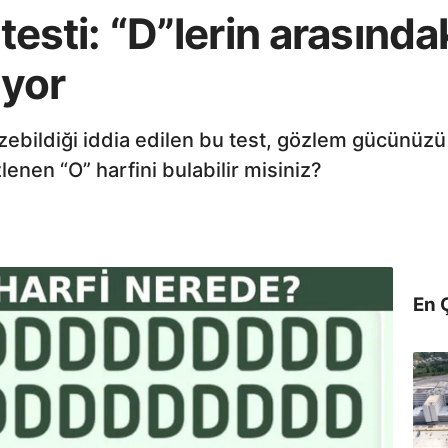
 testi: “D”lerin arasınd
ıyor
çözebildiği iddia edilen bu test, gözlem gücünüz
lenen “O” harfini bulabilir misiniz?
En 