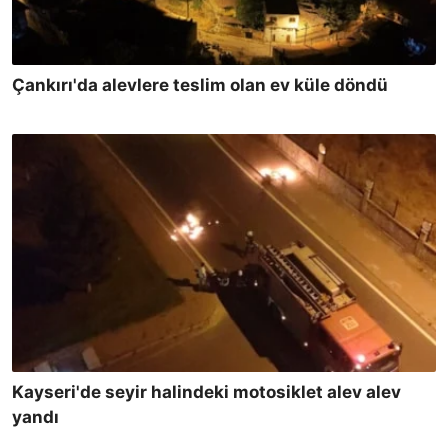
Çankırı'da alevlere teslim olan ev küle döndü
Kayseri'de seyir halindeki motosiklet alev alev
yandı