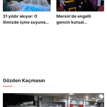
31 yıldır akıyor: O
Mersin'de engelli
ilimizde içme suyuna
gencin kutsal
Kur'an-ı Kerim
topraklara gitme hayali
dinletiliyor
gerçek oluyor
Gözden Kaçmasın