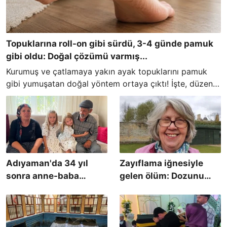
Topuklarına roll-on gibi sürdü, 3-4 günde pamuk
gibi oldu: Doğal çözümü varmış...
Kurumuş ve çatlamaya yakın ayak topuklarını pamuk
gibi yumuşatan doğal yöntem ortaya çıktı! İşte, düzenli
sürmeniz gereken o malzeme...
Adıyaman'da 34 yıl
Zayıflama iğnesiyle
sonra anne-baba
gelen ölüm: Dozunu
olmanın heyecanını
arttırdı, hayatını
yaşadılar
kaybetti!