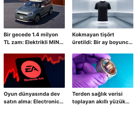
Bir gecede 1.4 milyon
Kokmayan tişört
TL zam: Elektrikli MINI
üretildi: Bir ay boyunca
Countryman Türkiye
yıkamadan giyiliyor
fiyatı ne kadar oldu?
Oyun dünyasında dev
Terden sağlık verisi
satın alma: Electronic
toplayan akıllı yüzük
Arts, 55 milyar dolara
geliştirildi: İşte öne
Arapların oldu
çıkan özellikleri