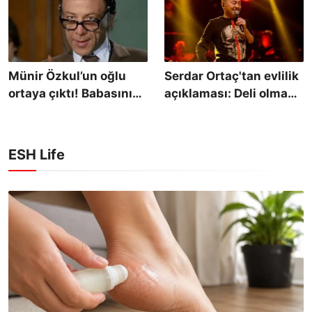
yorum tepki aldı
Münir Özkul’un oğlu
Serdar Ortaç'tan evlilik
ortaya çıktı! Babasının
açıklaması: Deli olmak
izinden gitmedi
lazım
ESH Life