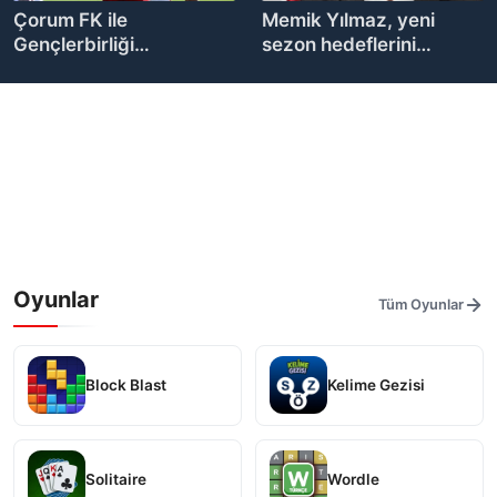
Çorum FK ile
Memik Yılmaz, yeni
Gençlerbirliği
sezon hedeflerini
yenişemedi
açıkladı
Oyunlar
Tüm Oyunlar
Block Blast
Kelime Gezisi
Solitaire
Wordle