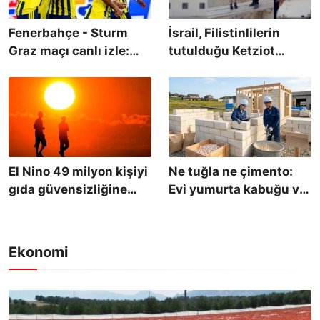
Fenerbahçe - Sturm
İsrail, Filistinlilerin
Graz maçı canlı izle:
tutulduğu Ketziot
Saat kaçta, hangi
Hapishanesi'nin
kanalda yayınlanacak?
çevresine timsah
yerleştirmek için
hendekler kazıyor
El Nino 49 milyon kişiyi
Ne tuğla ne çimento:
gıda güvensizliğine
Evi yumurta kabuğu ve
sürükleyebilir
pirinç atıklarıyla inşa
edecekler
Ekonomi