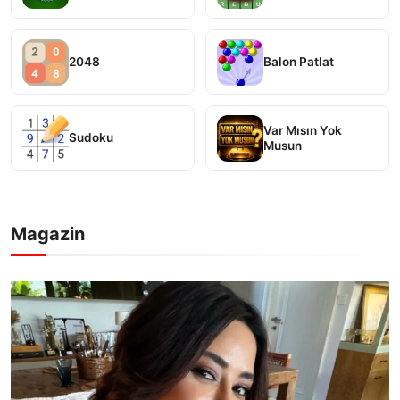
2048
Balon Patlat
Var Mısın Yok
Sudoku
Musun
Magazin