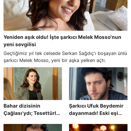
Yeniden aşık oldu! İşte şarkıcı Melek Mosso'nun
yeni sevgilisi
Geçtiğimiz yıl tek celsede Serkan Sağdıç'ı boşayan ünlü
şarkıcı Melek Mosso, yeni bir aşka yelken açtı.
Bahar dizisinin
Şarkıcı Ufuk Beydemir
Çağlası'ydı; Tesettürlü
dayanmadı! Eski eşi
halini paylaştı
İpek Filiz Yazıcı'nın yeni
aşkına yaptığı olay