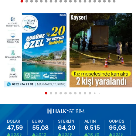
DOLAR
EURO
STERLİN
ALTIN
GÜMÜŞ
47,59
55,08
64,20
6.515
95,08
%0,05
%0,13
%0,16
%0,30
%0,15