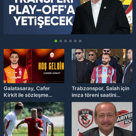
Galatasaray, Cafer
Trabzonspor, Salah için
Kirkit ile sözleşme
imza töreni saatini
imzaladı
duyurdu