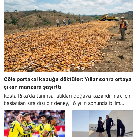
Çöle portakal kabuğu döktüler: Yıllar sonra ortaya
çıkan manzara şaşırttı
Kosta Rika'da tarımsal atıkları doğaya kazandırmak için
başlatılan sıra dışı bir deney, 16 yılın sonunda bilim
insanlarını şaşkına çeviren devasa bir başarı hikayesine
dönüştü.