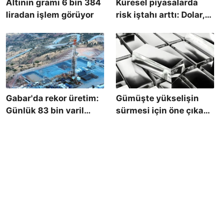
Altının gramı 6 bin 384
Küresel piyasalarda
liradan işlem görüyor
risk iştahı arttı: Dolar,
altın, borsa ve kripto
paralarda hareketli gün
Gabar'da rekor üretim:
Gümüşte yükselişin
Günlük 83 bin varil
sürmesi için öne çıkan
petrol
seviyeler