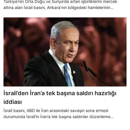
Türkiye’nin Orta Doğu ve Suriye’de artan işbirliklerini mercek
altına alan İsrail basını, Ankara’nın bölgedeki hamlelerinin
dengeleri ve İsrail’in hesaplarını yeniden şekillendirdiğini yazdı.
İsrail’den İran’a tek başına saldırı hazırlığı
iddiası
İsrail basını, ABD ile İran arasındaki savaşın sona ermesi
durumunda İsrail’in İran’a tek başına saldırılar düzenleme
ihtimaline karşı hazırlık yaptığını öne sürdü.