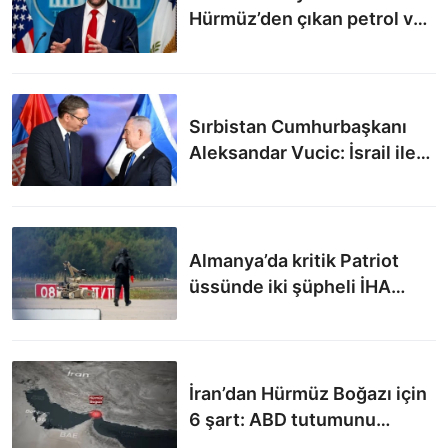
Hürmüz’den çıkan petrol ve
gaz miktarını artıracağız
Sırbistan Cumhurbaşkanı
Aleksandar Vucic: İsrail ile
SİHA fabrikası açacağız
Almanya’da kritik Patriot
üssünde iki şüpheli İHA
alarmı
İran’dan Hürmüz Boğazı için
6 şart: ABD tutumunu
değiştirmeden açılmayacak