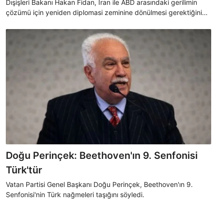
Dışişleri Bakanı Hakan Fidan, İran ile ABD arasındaki gerilimin
çözümü için yeniden diplomasi zeminine dönülmesi gerektiğini
belirterek, Katar ve Pakistan’ın arabuluculuk çabalarına
Türkiye’nin de destek verdiğini söyledi.
Doğu Perinçek: Beethoven'ın 9. Senfonisi
Türk'tür
Vatan Partisi Genel Başkanı Doğu Perinçek, Beethoven'ın 9.
Senfonisi'nin Türk nağmeleri taşığını söyledi.