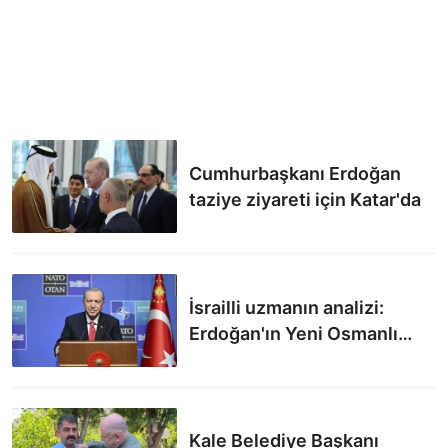
Cumhurbaşkanı Erdoğan
taziye ziyareti için Katar'da
İsrailli uzmanın analizi:
Erdoğan'ın Yeni Osmanlı
vizyonu, Afrika'da
yükseliyor
Kale Belediye Başkanı