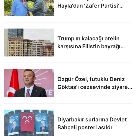
Hayla'dan 'Zafer Partisi'
iddialarına yanıt
Trump'ın kalacağı otelin
karşısına Filistin bayrağı
asıldı
Özgür Özel, tutuklu Deniz
Göktaş'ı cezaevinde ziyaret
etti
Diyarbakır surlarına Devlet
Bahçeli posteri asıldı