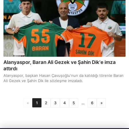
Alanyaspor, Baran Ali Gezek ve Şahin Dik'e imza
attırdı
Alanyaspor, başkan Hasan Çavuşoğlu'nun da katıldığı törenle Baran
Ali Gezek ve Şahin Dik ile sözleşme imzaladı.
«
1
2
3
4
5
…
6
»