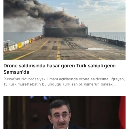
Drone saldırısında hasar gören Türk sahipli gemi
Samsun'da
Rusya’nın Novorossiysk Limanı açıklarında drone saldırısına uğrayan,
13 Türk mürettebatın bulunduğu Türk sahipli Kamerun bayraklı
“Nadezhda” isimli Ro-Ro gemisi, makine dairesindeki hasar
nedeniyle yedeklenerek Samsun Limanı’na getirildi.