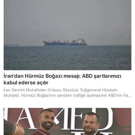
İran’dan Hürmüz Boğazı mesajı: ABD şartlarımızı
kabul ederse açılır
İran Devrim Muhafızları Ordusu Sözcüsü Tuğgeneral Hüseyin
Muhibbi, Hürmüz Boğazı’nın yeniden trafiğe açılmasının ABD’nin İran
tarafından belirlenen şartları kabul etmesine bağlı olduğunu öne
sürdü.