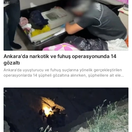
Ankara'da narkotik ve fuhuş operasyonunda 14
gözaltı
Ankara'da uyuşturucu ve fuhuş suçlarına yönelik gerçekleştirilen
operasyonlarda 14 şüpheli gözaltına alınırken, şüphelilere ait ele
geçirilen dijital materyallerden de uyuşturucu ve fuhuş pazarlığına
dair yazışmalar ortaya çıktı.