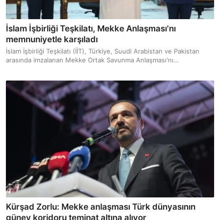
İslam İşbirliği Teşkilatı, Mekke Anlaşması'nı
memnuniyetle karşıladı
İslam İşbirliği Teşkilatı (İİT), Türkiye, Suudi Arabistan ve Pakistan
arasında imzalanan Mekke Ortak Savunma Anlaşması'nı
memnuniyetle karşıladı.
Kürşad Zorlu: Mekke anlaşması Türk dünyasının
güney koridoru teminat altına alıyor