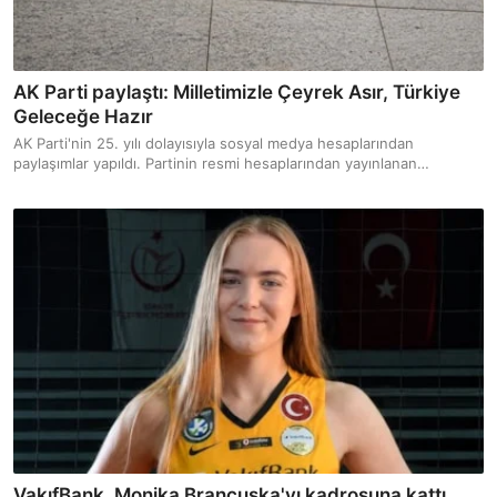
AK Parti paylaştı: Milletimizle Çeyrek Asır, Türkiye
Geleceğe Hazır
AK Parti'nin 25. yılı dolayısıyla sosyal medya hesaplarından
paylaşımlar yapıldı. Partinin resmi hesaplarından yayınlanan
videolara, “Milletimizle Çeyrek Asır, Türkiye Geleceğe Hazır” notu
düşüldü.
VakıfBank, Monika Brancuska'yı kadrosuna kattı