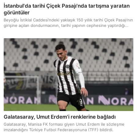
İstanbul'da tarihi Çiçek Pasajı'nda tartışma yaratan
görüntüler
Beyoğlu İstiklal Caddesi’ndeki yaklaşık 150 yıllık tarihi Çiçek Pasajı’nın
girişine açılan dondurmacının, tarihi yapının cephesine yaptırdığı
renkli tabela ve afişler eleştirilerin hedefi oldu.
Galatasaray, Umut Erdem'i renklerine bağladı
Galatasaray, Manisa FK forması giyen Umut Erdem ile sözleşme
imzalandığını Türkiye Futbol Federasyonuna (TFF) bildirdi.