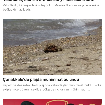
VakıfBank, 22 yaşındaki voleybolcu Monika Brancuska'yı renklerine
bağladığını açıkladı.
Çanakkale'de plajda mühimmat bulundu
Kepez beldesindeki halk plajında vatandaşlar mühimmat buldu. Polis
ekiplerince güvenli şekilde bölgeden çıkarılan mühimmatın
Çanakkale Savaşları döneminden kaldığı değerlendiriliyor.