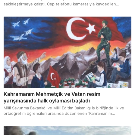
sakinleştirmeye çalıştı. Cep telefonu kamerasıyla kaydedilen
görüntülerde, kadınlardan birinin sarf ettiği sözler dikkat çekti.
Kahramanım Mehmetçik ve Vatan resim
yarışmasında halk oylaması başladı
Milli Savunma Bakanlığı ve Milli Eğitim Bakanlığı iş birliğinde ilk ve
ortaöğretim öğrencileri arasında düzenlenen 'Kahramanım
Mehmetçik ve Vatan' temalı resim yarışmasında seçici kurul
tarafından en yüksek puanı alan 3 eser, sosyal medyada oylanmaya
başlandı.