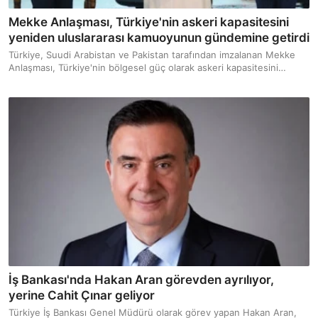
Mekke Anlaşması, Türkiye'nin askeri kapasitesini
yeniden uluslararası kamuoyunun gündemine getirdi
Türkiye, Suudi Arabistan ve Pakistan tarafından imzalanan Mekke
Anlaşması, Türkiye'nin bölgesel güç olarak askeri kapasitesini
yeniden hatırlattı. 2026 Global Firepower (GFP) verilerine göre
Müslüman nüfusa sahip ülkelerin konvansiyonel askeri güç
sıralamasında birinci sırada Türkiye yer alıyor.
İş Bankası'nda Hakan Aran görevden ayrılıyor,
yerine Cahit Çınar geliyor
Türkiye İş Bankası Genel Müdürü olarak görev yapan Hakan Aran,