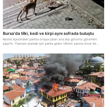
Bursa'da tilki, kedi ve kirpi aynı sofrada buluştu
Kestel ilçesindeki parkta ortaya çıkan sıra dışı görüntü görenleri
şaşırttı. Yiyecek aramak için parka gelen tilkinin yanına önce bir
kedi, ardından bir kirpi yaklaşınca üç farklı hayvan aynı noktada
buluştu.