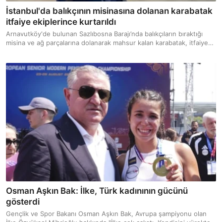
İstanbul'da balıkçının misinasına dolanan karabatak
itfaiye ekiplerince kurtarıldı
Arnavutköy'de bulunan Sazlıbosna Barajı’nda balıkçıların bıraktığı
misina ve ağ parçalarına dolanarak mahsur kalan karabatak, itfaiye
ekiplerinin müdahalesiyle kurtarıldı. Sağlık kontrolleri yapılan kuş,
yeniden yaşam alanına bırakıldı.
Osman Aşkın Bak: İlke, Türk kadınının gücünü
gösterdi
Gençlik ve Spor Bakanı Osman Aşkın Bak, Avrupa şampiyonu olan