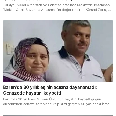
Türkiye, Suudi Arabistan ve Pakistan arasında Mekke'de imzalanan
'Mekke Ortak Savunma Anlaşması'nı değerlendiren Kürşad Zorlu, bu
ortaklığın Türk dünyasının güney koridoru için önemli bir teminat
olduğunu söyledi.
Bartın'da 30 yıllık eşinin acısına dayanamadı:
Cenazede hayatını kaybetti
Bartın'da 30 yıllık eşi Gülşen Ünlü'nün hayatını kaybettiği gün
düzenlenen cenaze töreninde kalp krizi geçiren 56 yaşındaki İsmail
Ünlü de kaldırıldığı hastaneden yaşamını yitirdi. Çift, yan yana
toprağa verildi.