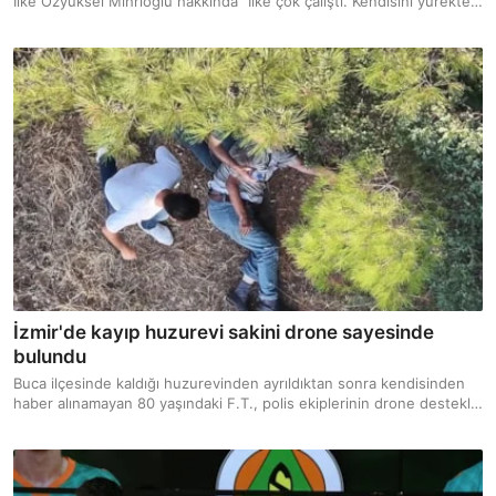
İlke Özyüksel Mihrioğlu hakkında "İlke çok çalıştı. Kendisini yürekten
tebrik ediyoruz. Türk kızının, Türk kadınının gücünü gösterdi"
ifadelerini kullandı.
İzmir'de kayıp huzurevi sakini drone sayesinde
bulundu
Buca ilçesinde kaldığı huzurevinden ayrıldıktan sonra kendisinden
haber alınamayan 80 yaşındaki F.T., polis ekiplerinin drone destekli
çalışmasıyla aynı gün ormanda bulunup, ailesine teslim edildi.