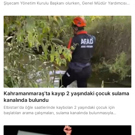
Şişecam Yönetim Kurulu Başkanı olurken, Genel Müdür Yardımcısı
Cahit Çınar'ın 1 Eylül 2026 itibarıyla bankanın yeni genel müdürü
olarak atanmasına karar verildi.
Kahramanmaraş’ta kayıp 2 yaşındaki çocuk sulama
kanalında bulundu
Elbistan'da öğle saatlerinde kaybolan 2 yaşındaki çocuk için
başlatılan arama çalışmaları, sulama kanalında bulunmasıyla
sonuçlandı. AFAD ekiplerinin ulaştığı çocuk, sağlık durumunun ciddi
olması üzerine ambulansla hastaneye kaldırıldı.