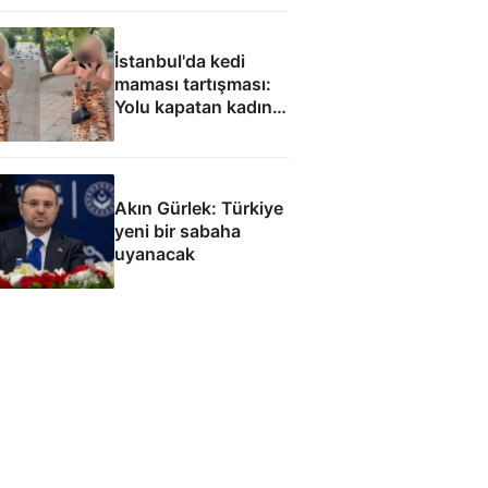
kamuoyunun
gündemine getirdi
İstanbul'da kedi
maması tartışması:
Yolu kapatan kadın
gözaltında
Akın Gürlek: Türkiye
yeni bir sabaha
uyanacak