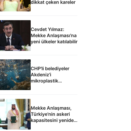
dikkat çeken kareler
Cevdet Yılmaz:
Mekke Anlaşması'na
yeni ülkeler katılabilir
CHP'li belediyeler
Akdeniz'i
mikroplastik
felaketine teslim etti
Mekke Anlaşması,
Türkiye'nin askeri
kapasitesini yeniden
uluslararası