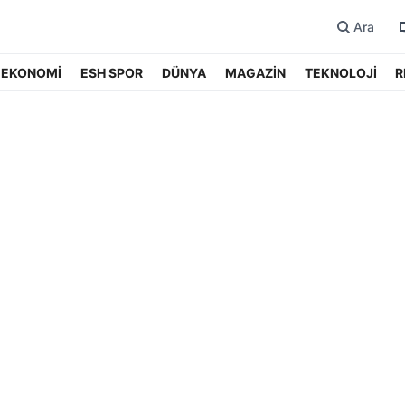
Ara
EKONOMİ
ESH SPOR
DÜNYA
MAGAZİN
TEKNOLOJİ
R