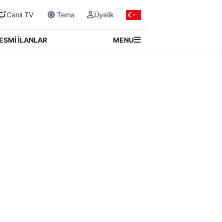
Canlı TV
Tema
Üyelik
MENU
ESMİ İLANLAR