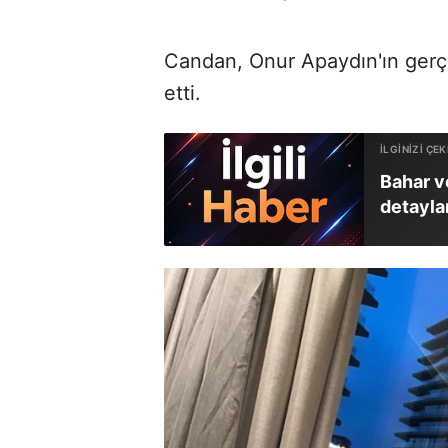
Candan, Onur Apaydın'ın gerçe
etti.
Bahar v
detayla