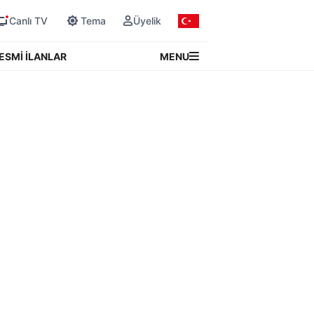
Canlı TV
Tema
Üyelik
MENU
ESMİ İLANLAR