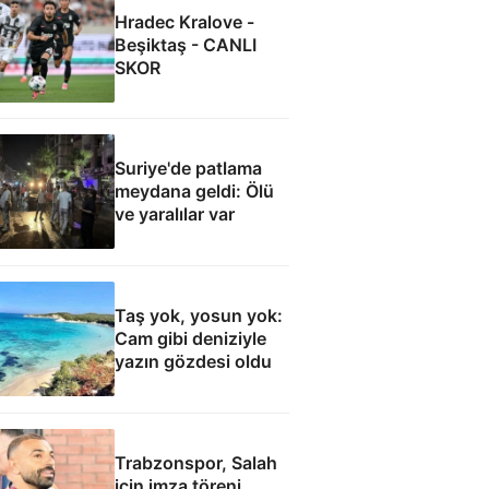
Hradec Kralove -
Beşiktaş - CANLI
SKOR
Suriye'de patlama
meydana geldi: Ölü
ve yaralılar var
Taş yok, yosun yok:
Cam gibi deniziyle
yazın gözdesi oldu
Trabzonspor, Salah
için imza töreni