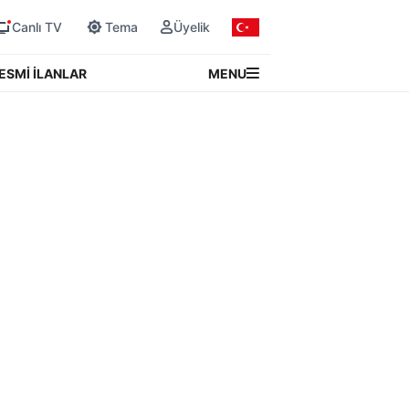
Canlı TV
Tema
Üyelik
MENU
ESMİ İLANLAR