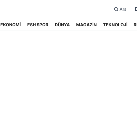
Ara
EKONOMİ
ESH SPOR
DÜNYA
MAGAZİN
TEKNOLOJİ
R