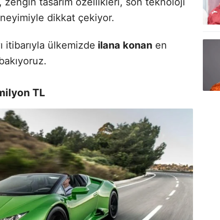
, zengin tasarım özellikleri, son teknoloji
neyimiyle dikkat çekiyor.
yı itibarıyla ülkemizde
ilana konan
en
bakıyoruz.
milyon TL