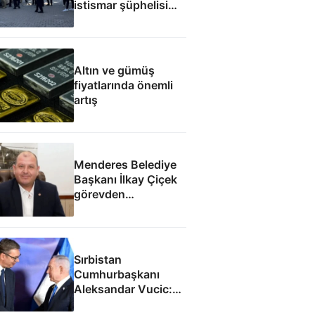
istismar şüphelisi
silahlı saldırıda
öldürüldü
Altın ve gümüş
fiyatlarında önemli
artış
Menderes Belediye
Başkanı İlkay Çiçek
görevden
uzaklaştırıldı
Sırbistan
Cumhurbaşkanı
Aleksandar Vucic:
İsrail ile SİHA