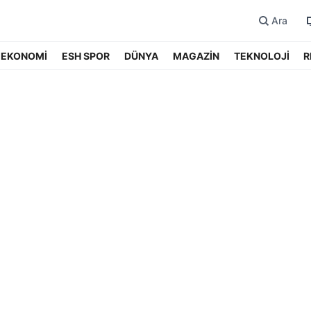
Ara
EKONOMİ
ESH SPOR
DÜNYA
MAGAZİN
TEKNOLOJİ
R