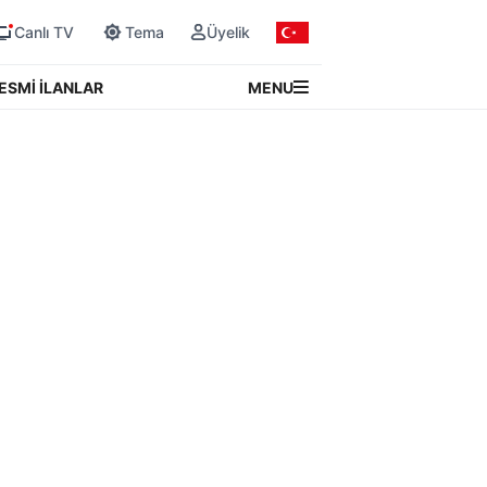
Canlı TV
Tema
Üyelik
MENU
ESMİ İLANLAR