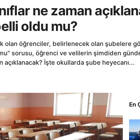
flar ne zaman açıklana
belli oldu mu?
k olan öğrenciler, belirlenecek olan şubelere gör
u mu" sorusu, öğrenci ve velilerin şimdiden gü
an açıklanacak? İşte okullarda şube heyecanı...
En 