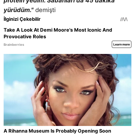
protein yedim. Sabahları da 45 dakika
yürüdüm.
"
demişti