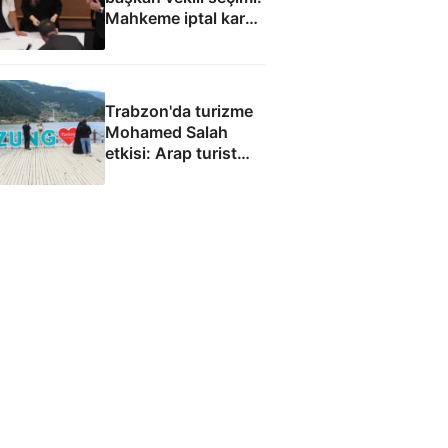
Mahkeme iptal kararı
verebilir
Trabzon'da turizme
Mohamed Salah
etkisi: Arap turist
akını bekleniyor