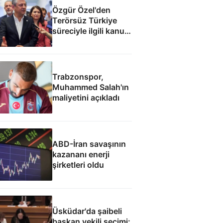
Özgür Özel'den
Terörsüz Türkiye
süreciyle ilgili kanun
teklifine: İmza atma
çabamız yok
Trabzonspor,
Muhammed Salah'ın
maliyetini açıkladı
ABD-İran savaşının
kazananı enerji
şirketleri oldu
Üsküdar'da şaibeli
başkan vekili seçimi: