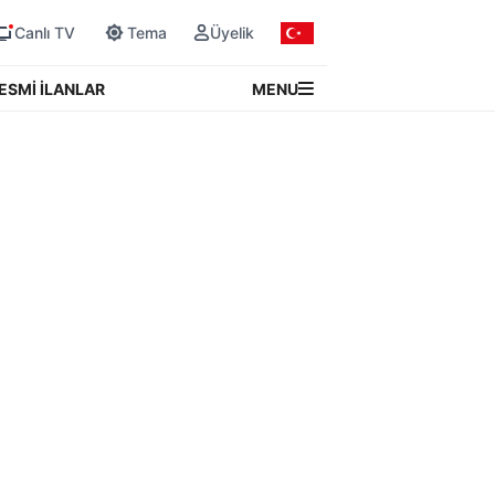
Canlı TV
Tema
Üyelik
MENU
ESMİ İLANLAR