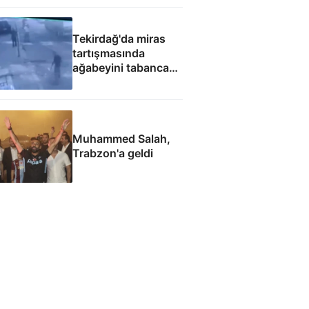
Tekirdağ'da miras
tartışmasında
ağabeyini tabanca
ile yaraladığı anlar
kamerada
Muhammed Salah,
Trabzon'a geldi