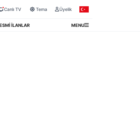
Canlı TV
Tema
Üyelik
MENU
ESMİ İLANLAR