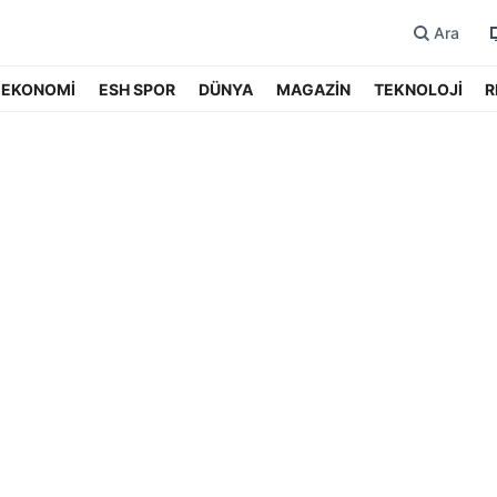
Ara
EKONOMİ
ESH SPOR
DÜNYA
MAGAZİN
TEKNOLOJİ
R