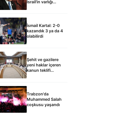
İsrail'in varlığı
müzakere konusu
olamaz
İsmail Kartal: 2-0
kazandık 3 ya da 4
olabilirdi
Şehit ve gazilere
yeni haklar içeren
kanun teklifi
komisyondan geçti
Trabzon'da
Muhammed Salah
coşkusu yaşandı