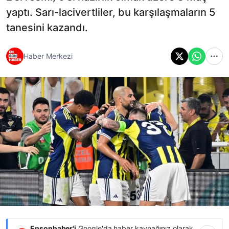
yaptı. Sarı-lacivertliler, bu karşılaşmaların 5
tanesini kazandı.
Haber Merkezi
Ensonhaber'i
Google'da haber kaynağınız olarak