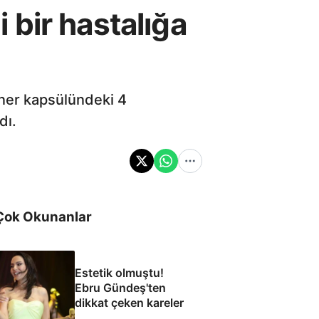
bir hastalığa
iner kapsülündeki 4
dı.
Çok Okunanlar
Estetik olmuştu!
Ebru Gündeş'ten
dikkat çeken kareler