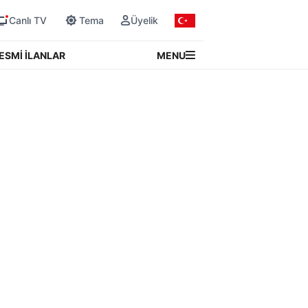
Canlı TV
Tema
Üyelik
MENU
ESMİ İLANLAR