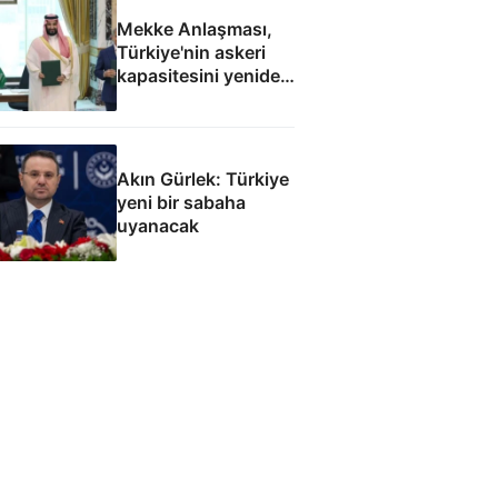
Mekke Anlaşması,
Türkiye'nin askeri
kapasitesini yeniden
uluslararası
kamuoyunun
gündemine getirdi
Akın Gürlek: Türkiye
yeni bir sabaha
uyanacak