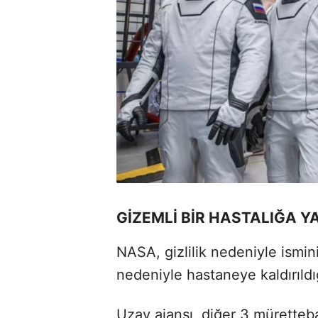
GİZEMLİ BİR HASTALIĞA Y
NASA, gizlilik nedeniyle ismin
nedeniyle hastaneye kaldırıldı
Uzay ajansı, diğer 3 müretteb