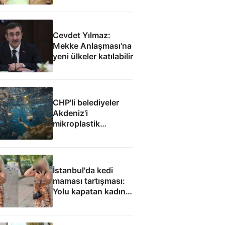
Cevdet Yılmaz:
Mekke Anlaşması'na
yeni ülkeler katılabilir
CHP'li belediyeler
Akdeniz'i
mikroplastik
felaketine teslim etti
İstanbul'da kedi
maması tartışması:
Yolu kapatan kadın
gözaltında