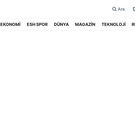
Ara
EKONOMİ
ESH SPOR
DÜNYA
MAGAZİN
TEKNOLOJİ
R