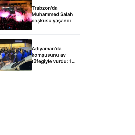
Trabzon'da
Muhammed Salah
coşkusu yaşandı
Adıyaman'da
komşusunu av
tüfeğiyle vurdu: 1
ölü, 1 yaralı