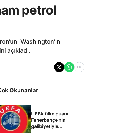
ham petrol
ron’un, Washington’ın
ni açıkladı.
Çok Okunanlar
UEFA ülke puanı
Fenerbahçe'nin
galibiyetiyle
güncellendi