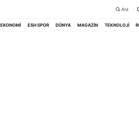
Ara
EKONOMİ
ESH SPOR
DÜNYA
MAGAZİN
TEKNOLOJİ
R