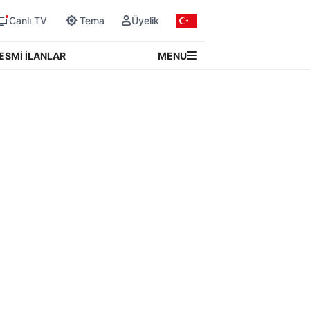
Canlı TV
Tema
Üyelik
MENU
ESMİ İLANLAR