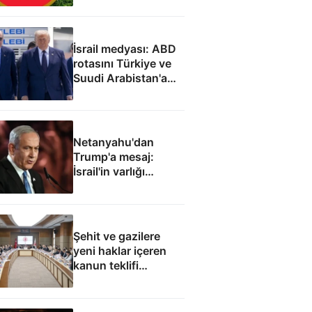
İsrail medyası: ABD
rotasını Türkiye ve
Suudi Arabistan'a
çevirdi
Netanyahu'dan
Trump'a mesaj:
İsrail'in varlığı
müzakere konusu
olamaz
Şehit ve gazilere
yeni haklar içeren
kanun teklifi
komisyondan geçti