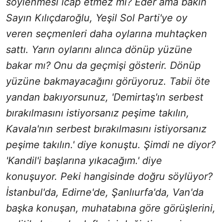
söylenmesi icap etmez mi? Eder ama bakın
Sayın Kılıçdaroğlu, Yeşil Sol Parti'ye oy
veren seçmenleri daha oylarına muhtaçken
sattı. Yarın oylarını alınca dönüp yüzüne
bakar mı? Onu da geçmişi gösterir. Dönüp
yüzüne bakmayacağını görüyoruz. Tabii öte
yandan bakıyorsunuz, 'Demirtaş'ın serbest
bırakılmasını istiyorsanız peşime takılın,
Kavala'nın serbest bırakılmasını istiyorsanız
peşime takılın.' diye konuştu. Şimdi ne diyor?
'Kandil'i başlarına yıkacağım.' diye
konuşuyor. Peki hangisinde doğru söylüyor?
İstanbul'da, Edirne'de, Şanlıurfa'da, Van'da
başka konuşan, muhatabına göre görüşlerini,