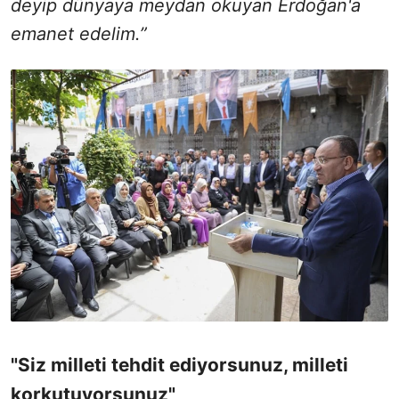
deyip dünyaya meydan okuyan Erdoğan'a
emanet edelim.”
"Siz milleti tehdit ediyorsunuz, milleti
korkutuyorsunuz"