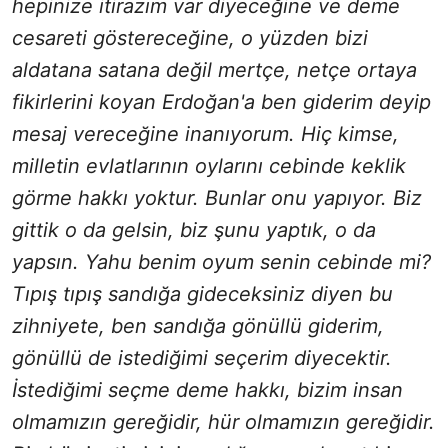
hepinize itirazım var diyeceğine ve deme
cesareti göstereceğine, o yüzden bizi
aldatana satana değil mertçe, netçe ortaya
fikirlerini koyan Erdoğan'a ben giderim deyip
mesaj vereceğine inanıyorum. Hiç kimse,
milletin evlatlarının oylarını cebinde keklik
görme hakkı yoktur. Bunlar onu yapıyor. Biz
gittik o da gelsin, biz şunu yaptık, o da
yapsın. Yahu benim oyum senin cebinde mi?
Tıpış tıpış sandığa gideceksiniz diyen bu
zihniyete, ben sandığa gönüllü giderim,
gönüllü de istediğimi seçerim diyecektir.
İstediğimi seçme deme hakkı, bizim insan
olmamızın gereğidir, hür olmamızın gereğidir.