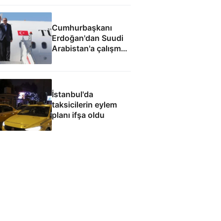
Cumhurbaşkanı
Erdoğan'dan Suudi
Arabistan'a çalışma
ziyareti
İstanbul'da
taksicilerin eylem
planı ifşa oldu