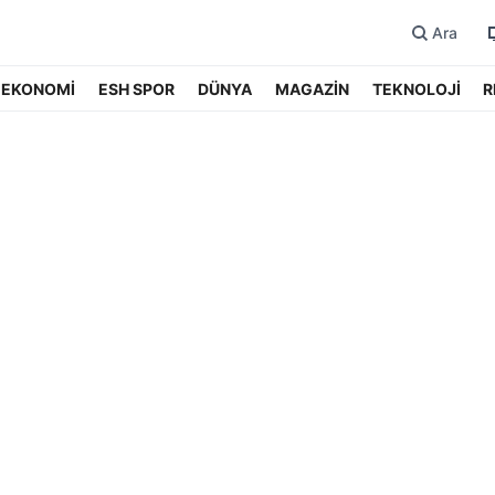
Ara
EKONOMİ
ESH SPOR
DÜNYA
MAGAZİN
TEKNOLOJİ
R