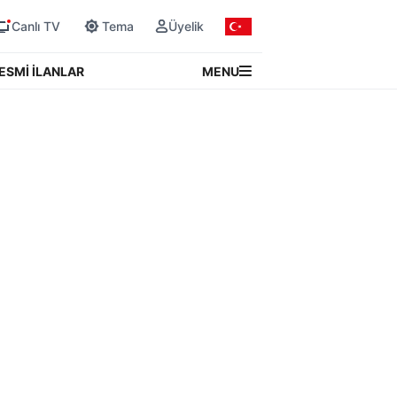
Canlı TV
Tema
Üyelik
MENU
ESMİ İLANLAR