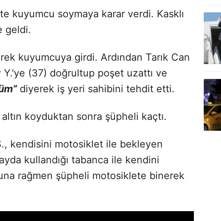
ikte kuyumcu soymaya karar verdi. Kasklı
 geldi.
erek kuyumcuya girdi. Ardından Tarık Can
Y.'ye (37) doğrultup poşet uzattı ve
rüm”
diyerek iş yeri sahibini tehdit etti.
r altın koyduktan sonra şüpheli kaçtı.
 kendisini motosiklet ile bekleyen
olayda kullandığı tabanca ile kendini
Buna rağmen şüpheli motosiklete binerek