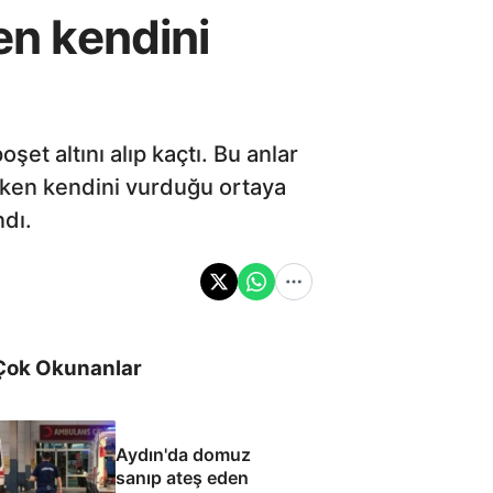
n kendini
şet altını alıp kaçtı. Bu anlar
rken kendini vurduğu ortaya
ndı.
Çok Okunanlar
Aydın'da domuz
sanıp ateş eden