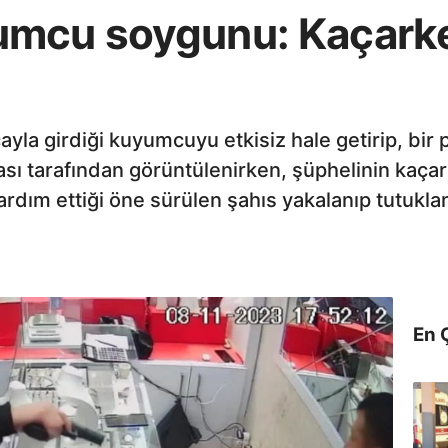
umcu soygunu: Kaçarke
ayla girdiği kuyumcuyu etkisiz hale getirip, bir po
sı tarafından görüntülenirken, şüphelinin kaça
rdım ettiği öne sürülen şahıs yakalanıp tutukla
En 