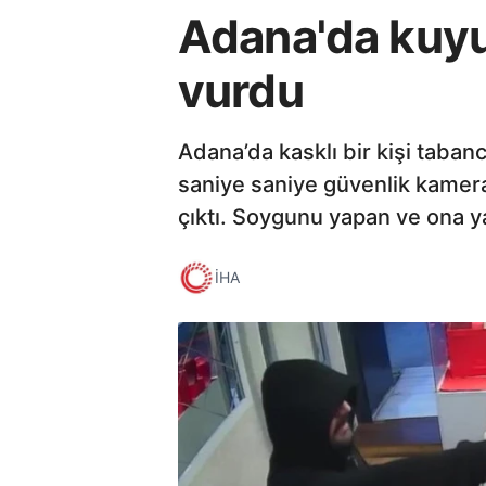
Adana'da kuy
vurdu
Adana’da kasklı bir kişi tabanc
saniye saniye güvenlik kamera
çıktı. Soygunu yapan ve ona ya
İHA