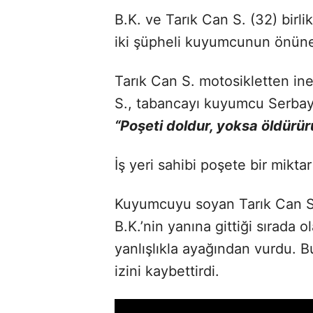
B.K. ve Tarık Can S. (32) birl
iki şüpheli kuyumcunun önüne
Tarık Can S. motosikletten in
S., tabancayı kuyumcu Serbay 
“Poşeti doldur, yoksa öldürü
İş yeri sahibi poşete bir mikta
Kuyumcuyu soyan Tarık Can S.,
B.K.’nin yanına gittiği sırada 
yanlışlıkla ayağından vurdu. 
izini kaybettirdi.