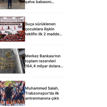
şahıs babasını
öldürdü
Suça sürüklenen
çocuklara ilişkin
teklifin ilk 2 maddesi
kabul edildi
Merkez Bankası'nın
toplam rezervleri
164,4 milyar dolara
yükseldi
Muhammed Salah,
Trabzonspor'da ilk
antrenmanına çıktı