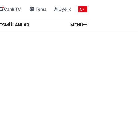
Canlı TV
Tema
Üyelik
MENU
ESMİ İLANLAR