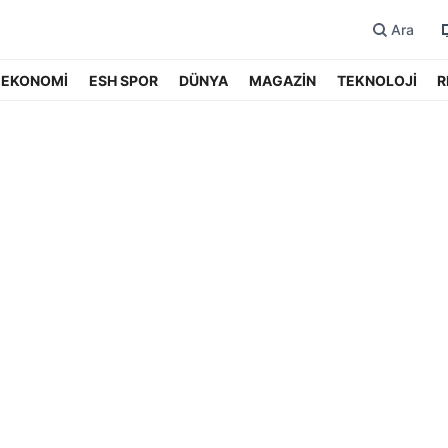
Ara
EKONOMİ
ESH SPOR
DÜNYA
MAGAZİN
TEKNOLOJİ
R