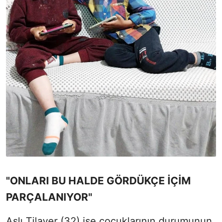
"ONLARI BU HALDE GÖRDÜKÇE İÇİM
PARÇALANIYOR"
Aslı Tilaver (32) ise çocuklarının durumunun