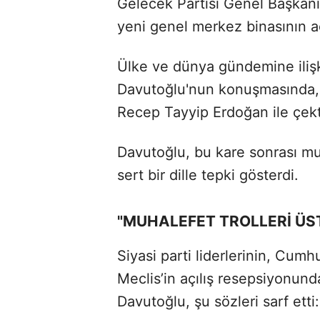
Gelecek Partisi Genel Başkan
yeni genel merkez binasının a
Ülke ve dünya gündemine iliş
Davutoğlu'nun konuşmasında,
Recep Tayyip Erdoğan ile çekti
Davutoğlu, bu kare sonrası muh
sert bir dille tepki gösterdi.
"MUHALEFET TROLLERİ ÜS
Siyasi parti liderlerinin, Cum
Meclis’in açılış resepsiyonundak
Davutoğlu, şu sözleri sarf etti: