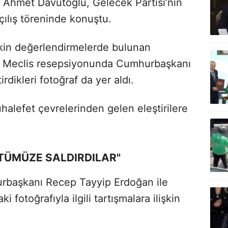
ı Ahmet Davutoğlu,
Gelecek Partisi’nin
çılış töreninde konuştu.
kin değerlendirmelerde bulunan
 Meclis resepsiyonunda Cumhurbaşkanı
rdikleri fotoğraf da yer aldı.
alefet çevrelerinden gelen eleştirilere
TÜMÜZE SALDIRDILAR"
hurbaşkanı Recep Tayyip Erdoğan ile
i fotoğrafıyla ilgili tartışmalara ilişkin