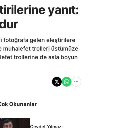
rilerine yanıt:
dur
fotoğrafa gelen eleştirilere
e muhalefet trolleri üstümüze
lefet trollerine de asla boyun
Çok Okunanlar
Cevdet Yılmaz: