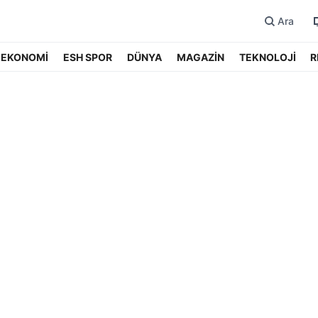
Ara
EKONOMİ
ESH SPOR
DÜNYA
MAGAZİN
TEKNOLOJİ
R