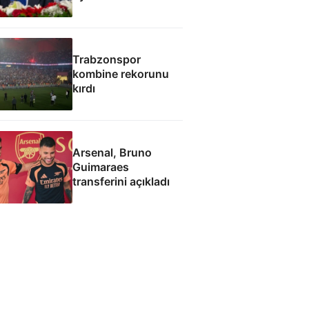
Trabzonspor
kombine rekorunu
kırdı
Arsenal, Bruno
Guimaraes
transferini açıkladı