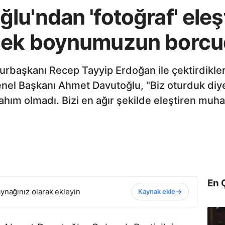
u'ndan 'fotoğraf' eleşti
mek boynumuzun borcu
aşkanı Recep Tayyip Erdoğan ile çektirdikleri 
enel Başkanı Ahmet Davutoğlu, "Biz oturduk diy
lahım olmadı. Bizi en ağır şekilde eleştiren muha
En 
ynağınız olarak ekleyin
Kaynak ekle