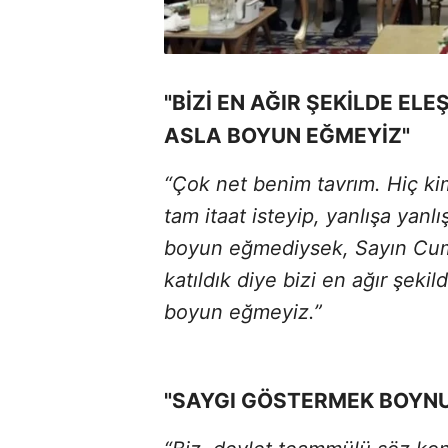
"BİZİ EN AĞIR ŞEKİLDE EL
ASLA BOYUN EĞMEYİZ"
“Çok net benim tavrım. Hiç ki
tam itaat isteyip, yanlışa yanlı
boyun eğmediysek, Sayın Cumh
katıldık diye bizi en ağır şeki
boyun eğmeyiz.”
"SAYGI GÖSTERMEK BOYN