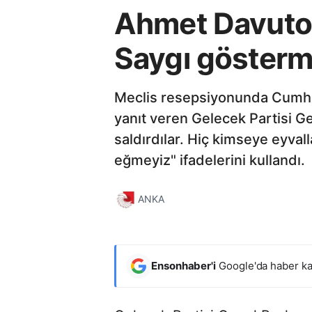
Ahmet Davutoğl
Saygı göster
Meclis resepsiyonunda Cumhurb
yanıt veren Gelecek Partisi G
saldırdılar. Hiç kimseye eyval
eğmeyiz" ifadelerini kullandı.
ANKA
Ensonhaber'i
Google'da haber ka