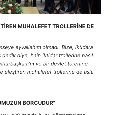
EŞTİREN MUHALEFET TROLLERİNE DE
mseye eyvallahım olmadı. Bize, iktidara
ş dedik diye, hain iktidar trollerine nasıl
urbaşkanı’nı ve bir devlet törenine
lde eleştiren muhalefet trollerine de asla
UMUZUN BORCUDUR"