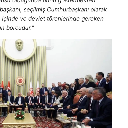
onusu olduğunda bunu göstermekten
başkanı, seçilmiş Cumhurbaşkanı olarak
ke içinde ve devlet törenlerinde gereken
n borcudur.”