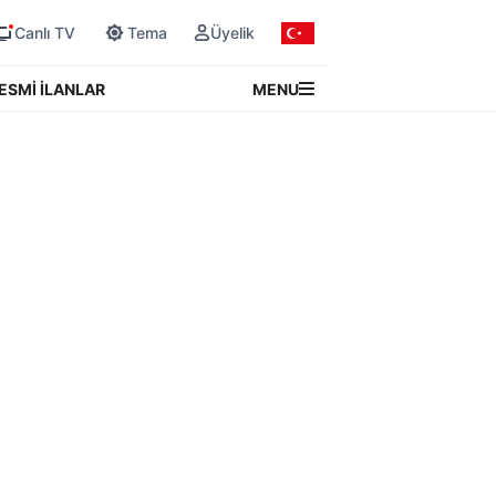
Canlı TV
Tema
Üyelik
MENU
ESMİ İLANLAR