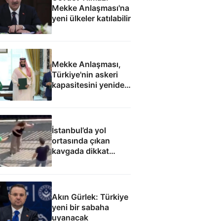
Mekke Anlaşması'na
yeni ülkeler katılabilir
Mekke Anlaşması,
Türkiye'nin askeri
kapasitesini yeniden
uluslararası
kamuoyunun
gündemine getirdi
İstanbul’da yol
ortasında çıkan
kavgada dikkat
çeken söz: Kocanı
aldım elinden, çatla
Akın Gürlek: Türkiye
yeni bir sabaha
uyanacak