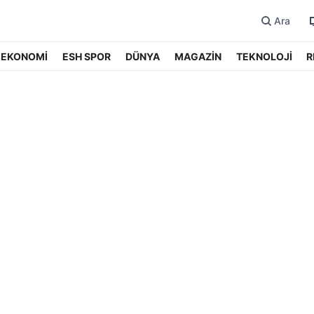
Ara
EKONOMİ
ESH SPOR
DÜNYA
MAGAZİN
TEKNOLOJİ
R