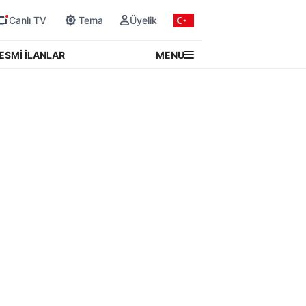
Canlı TV
Tema
Üyelik
MENU
ESMİ İLANLAR