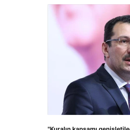
"Kuralın kapsamı genişletil