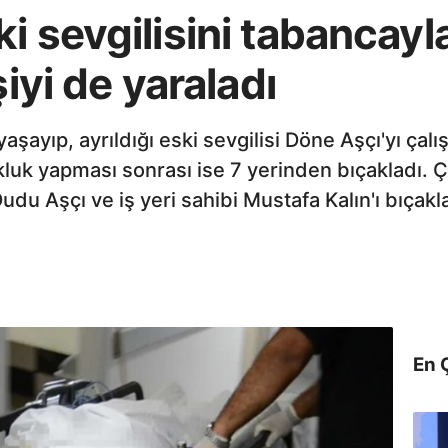
i sevgilisini tabancayl
şiyi de yaraladı
yaşayıp, ayrıldığı eski sevgilisi Döne Aşçı'yı çal
kluk yapması sonrası ise 7 yerinden bıçakladı. Ç
udu Aşçı ve iş yeri sahibi Mustafa Kalın'ı bıçakl
En 