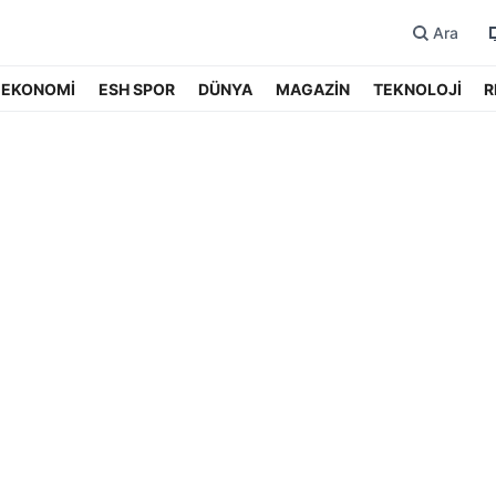
Ara
EKONOMİ
ESH SPOR
DÜNYA
MAGAZİN
TEKNOLOJİ
R