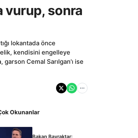
a vurup, sonra
ıştığı lokantada önce
elik, kendisini engelleye
a, garson Cemal Sarılgan'ı ise
Çok Okunanlar
Bakan Bayraktar: