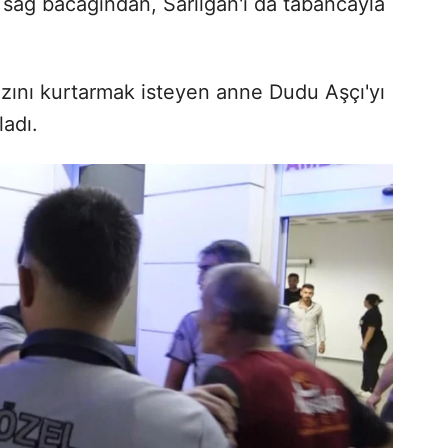
a sağ bacağından, Sarılgan'ı da tabancayla
ızını kurtarmak isteyen anne Dudu Aşçı'yı
ladı.