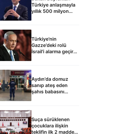
Türkiye anlaşmayla
yıllık 500 milyon
dolar taşıma geliri
elde edecek
Türkiye'nin
Gazze'deki rolü
İsrail'i alarma geçirdi:
Netanyahu'dan ABD
hamlesi
Aydın'da domuz
sanıp ateş eden
şahıs babasını
öldürdü
Suça sürüklenen
çocuklara ilişkin
teklifin ilk 2 maddesi