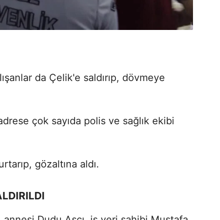
lışanlar da Çelik'e saldırıp, dövmeye
adrese çok sayıda polis ve sağlık ekibi
urtarıp, gözaltına aldı.
LDIRILDI
 annesi Dudu Aşçı, iş yeri sahibi Mustafa