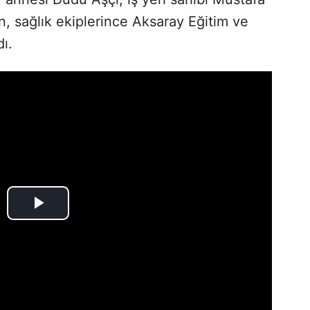
, sağlık ekiplerince Aksaray Eğitim ve
ı.