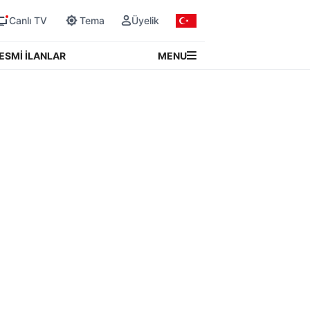
Canlı TV
Tema
Üyelik
MENU
ESMİ İLANLAR