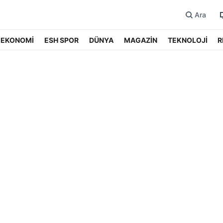
Ara
EKONOMİ
ESH SPOR
DÜNYA
MAGAZİN
TEKNOLOJİ
R