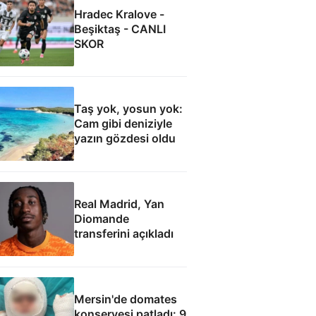
Hradec Kralove -
Beşiktaş - CANLI
SKOR
Taş yok, yosun yok:
Cam gibi deniziyle
yazın gözdesi oldu
Real Madrid, Yan
Diomande
transferini açıkladı
Mersin'de domates
konservesi patladı: 9