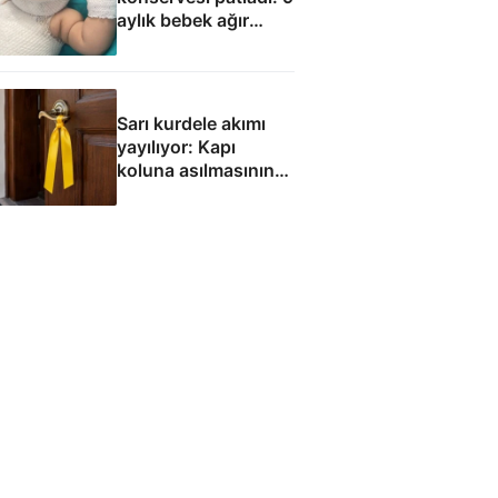
aylık bebek ağır
yaralandı
Sarı kurdele akımı
yayılıyor: Kapı
koluna asılmasının
sebebi buymuş