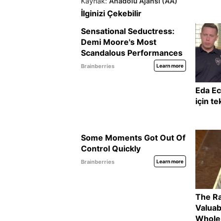
Kaynak:
Anadolu Ajansı (AA)