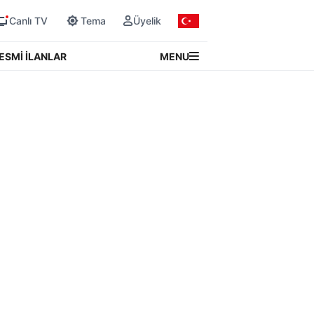
Canlı TV
Tema
Üyelik
MENU
ESMİ İLANLAR