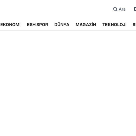
Ara
EKONOMİ
ESH SPOR
DÜNYA
MAGAZİN
TEKNOLOJİ
R