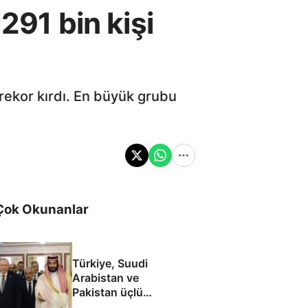
291 bin kişi
 rekor kırdı. En büyük grubu
Çok Okunanlar
Türkiye, Suudi
Arabistan ve
Pakistan üçlü
savunma anlaşması