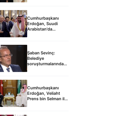
imzaladı
Cumhurbaşkanı
Erdoğan, Suudi
Arabistan'da
liderlerle ayaküstü
sohbet etti
Şaban Sevinç:
Belediye
soruşturmalarında
savunulamayacak
durumlar var
Cumhurbaşkanı
Erdoğan, Veliaht
Prens bin Selman ile
görüştü