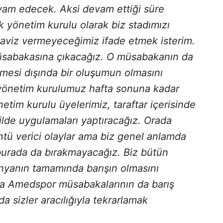
vam edecek. Aksi devam ettiği süre
rak yönetim kurulu olarak biz stadımızı
taviz vermeyeceğimiz ifade etmek isterim.
müsabakasına çıkacağız. O müsabakanın da
eçmesi dışında bir oluşumun olmasını
i yönetim kurulumuz hafta sonuna kadar
netim kurulu üyelerimiz, taraftar içerisinde
ilde uygulamaları yaptıracağız. Orada
tü verici olaylar ama biz genel anlamda
i burada da bırakmayacağız. Biz bütün
nyanın tamamında barışın olmasını
mda Amedspor müsabakalarının da barış
 sizler aracılığıyla tekrarlamak