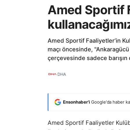
Amed Sportif Fa
kullanacağımız
Amed Sportif Faaliyetler’in K
maçı öncesinde, "Ankaragücü ta
çerçevesinde sadece barışın di
DHA
Ensonhaber'i
Google'da haber ka
Amed Sportif Faaliyetler Kulü