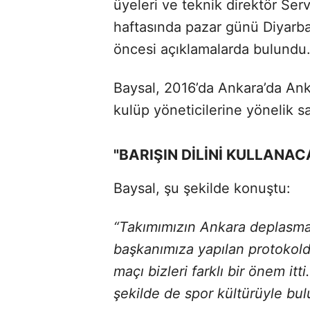
üyeleri ve teknik direktör Serve
haftasında pazar günü Diyarb
öncesi açıklamalarda bulundu
Baysal, 2016’da Ankara’da An
kulüp yöneticilerine yönelik sald
"BARIŞIN DİLİNİ KULLANA
Baysal, şu şekilde konuştu:
“Takımımızın Ankara deplasma
başkanımıza yapılan protokolde
maçı bizleri farklı bir önem itt
şekilde de spor kültürüyle bul