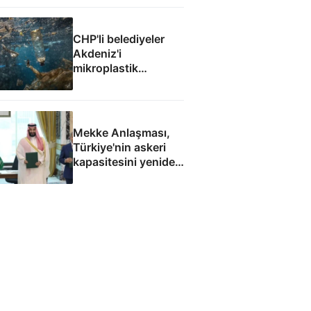
CHP'li belediyeler
Akdeniz'i
mikroplastik
felaketine teslim etti
Mekke Anlaşması,
Türkiye'nin askeri
kapasitesini yeniden
uluslararası
kamuoyunun
gündemine getirdi