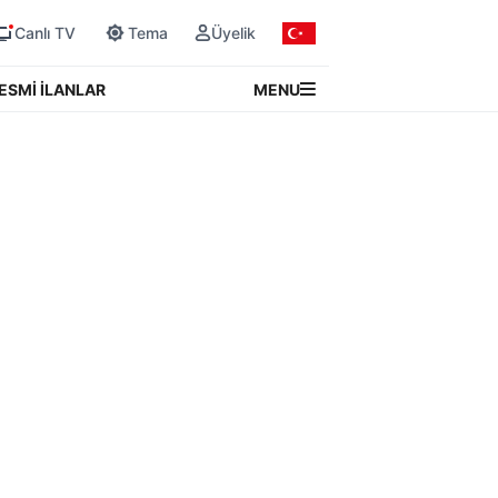
Canlı TV
Tema
Üyelik
MENU
ESMİ İLANLAR