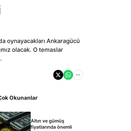
i
r’da oynayacakları Ankaragücü
rımız olacak. O temaslar
.
Çok Okunanlar
Altın ve gümüş
fiyatlarında önemli