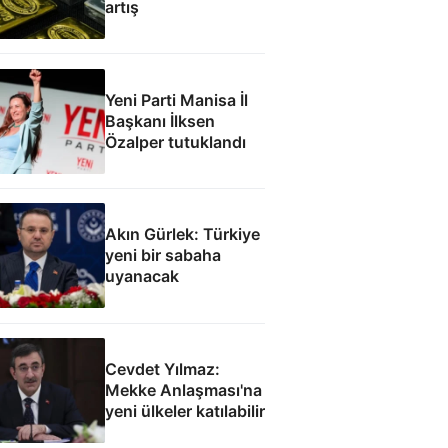
artış
Yeni Parti Manisa İl
Başkanı İlksen
Özalper tutuklandı
Akın Gürlek: Türkiye
yeni bir sabaha
uyanacak
Cevdet Yılmaz:
Mekke Anlaşması'na
yeni ülkeler katılabilir