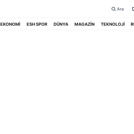
Ara
EKONOMİ
ESH SPOR
DÜNYA
MAGAZİN
TEKNOLOJİ
R