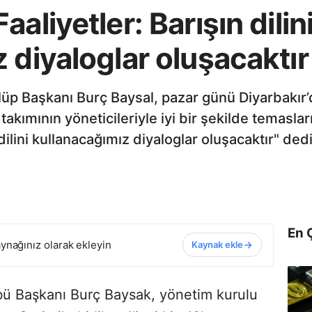
aliyetler: Barışın dilin
 diyaloglar oluşacaktır
ulüp Başkanı Burç Baysal, pazar günü Diyarbakı
kımının yöneticileriyle iyi bir şekilde temasla
lini kullanacağımız diyaloglar oluşacaktır" dedi
En 
ynağınız olarak ekleyin
Kaynak ekle
bü Başkanı Burç Baysak, yönetim kurulu