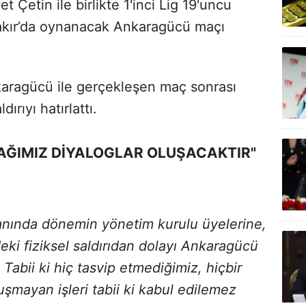
t Çetin ile birlikte 1'inci Lig 19'uncu
akır’da oynanacak Ankaragücü maçı
.
karagücü ile gerçekleşen maç sonrası
ırıyı hatırlattı.
CAĞIMIZ DİYALOGLAR OLUŞACAKTIR"
nında dönemin yönetim kurulu üyelerine,
ki fiziksel saldırıdan dolayı Ankaragücü
i. Tabii ki hiç tasvip etmediğimiz, hiçbir
uşmayan işleri tabii ki kabul edilemez