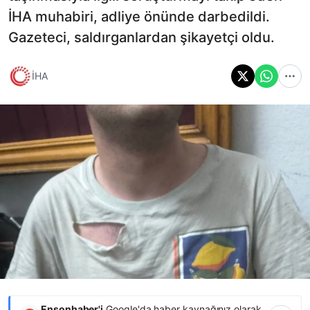
İHA muhabiri, adliye önünde darbedildi.
Gazeteci, saldırganlardan şikayetçi oldu.
İHA
Ensonhaber'i
Google'da haber kaynağınız olarak