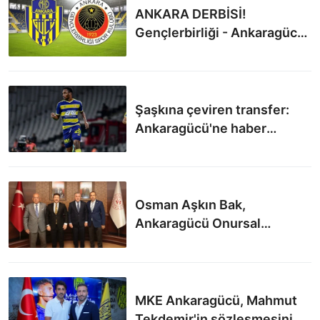
ANKARA DERBİSİ!
Gençlerbirliği - Ankaragücü
maçı o kanalda şifresiz
yayınlanacak!
Şaşkına çeviren transfer:
Ankaragücü'ne haber
vermeden Rusya'ya imza attı
Osman Aşkın Bak,
Ankaragücü Onursal
Başkanı Yiğiner’i kabul etti
MKE Ankaragücü, Mahmut
Tekdemir'in sözleşmesini