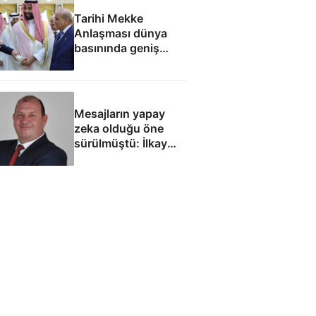
Tarihi Mekke
Anlaşması dünya
basınında geniş
yankı uyandırdı
Mesajların yapay
zeka olduğu öne
sürülmüştü: İlkay
Çiçek'le ilgili yeni
tespitler dosyada