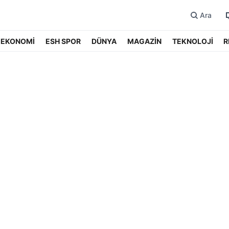
Ara
EKONOMİ
ESH SPOR
DÜNYA
MAGAZİN
TEKNOLOJİ
R