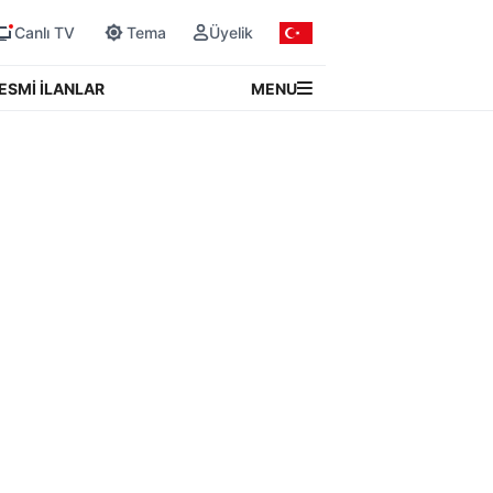
Canlı TV
Tema
Üyelik
MENU
ESMİ İLANLAR