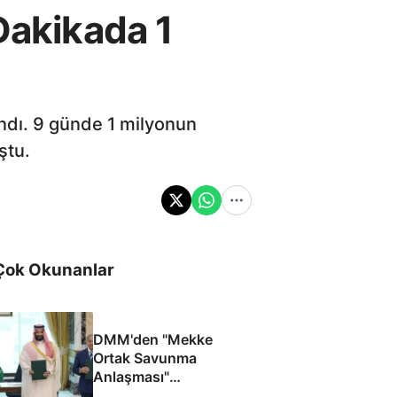
Dakikada 1
andı. 9 günde 1 milyonun
ştu.
Çok Okunanlar
DMM'den "Mekke
Ortak Savunma
Anlaşması"
iddialarına yalanlama