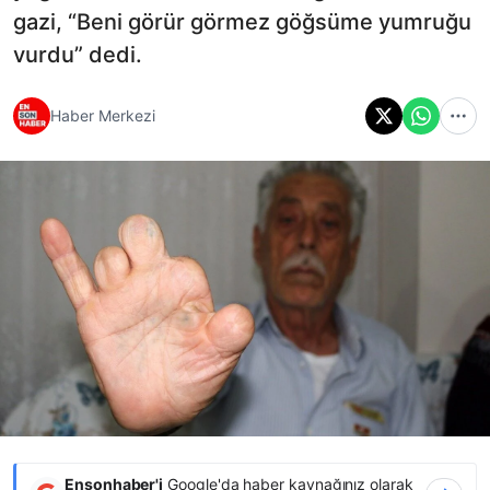
gazi, “Beni görür görmez göğsüme yumruğu
vurdu” dedi.
Haber Merkezi
Ensonhaber'i
Google'da haber kaynağınız olarak